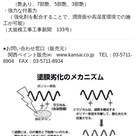
（艶あり、7部艶、5部艶、3部艶）
・強力な付着力
（ 強化剤を配合することで、潤滑面や高湿度環境での施
工が可能）
（大規模工事工事新聞 133号）
●お問い合わせ窓口（販売元）
関西ペイント販売㈱ www.kansai.co.jp TEL：03-5711-
8904 FAX：03-5711-8934