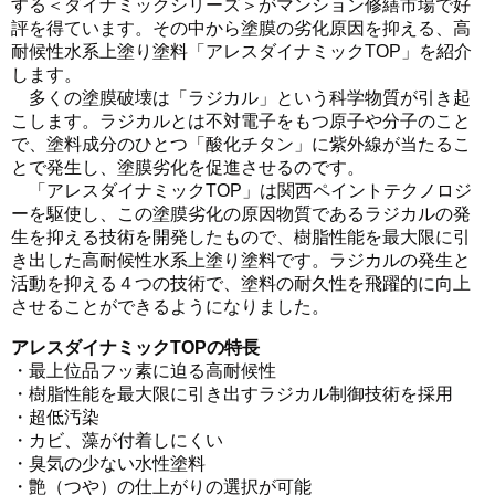
する＜ダイナミックシリーズ＞がマンション修繕市場で好
評を得ています。その中から塗膜の劣化原因を抑える、高
耐候性水系上塗り塗料「アレスダイナミックTOP」を紹介
します。
多くの塗膜破壊は「ラジカル」という科学物質が引き起
こします。ラジカルとは不対電子をもつ原子や分子のこと
で、塗料成分のひとつ「酸化チタン」に紫外線が当たるこ
とで発生し、塗膜劣化を促進させるのです。
「アレスダイナミックTOP」は関西ペイントテクノロジ
ーを駆使し、この塗膜劣化の原因物質であるラジカルの発
生を抑える技術を開発したもので、樹脂性能を最大限に引
き出した高耐候性水系上塗り塗料です。ラジカルの発生と
活動を抑える４つの技術で、塗料の耐久性を飛躍的に向上
させることができるようになりました。
アレスダイナミックTOPの特長
・最上位品フッ素に迫る高耐候性
・樹脂性能を最大限に引き出すラジカル制御技術を採用
・超低汚染
・カビ、藻が付着しにくい
・臭気の少ない水性塗料
・艶（つや）の仕上がりの選択が可能