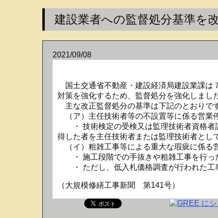
建設業者への監督処分基準を改
2021/09/08
国土交通省不動産・建設経済局建設業課は７
対策を強化するため、監督処分を強化しまし
主な改正監督処分の基準は下記のとおりで
（ア）主任技術者等の不設置等に係る営業
・ 技術検定の受検又は監理技術者資格者証
得した者を主任技術者または監理技術者とし
（イ）粗雑工事等による重大な瑕疵に係る
・ 施工段階での手抜きや粗雑工事を行った
・ ただし、低入札価格調査が行われた工事
（大規模修繕工事新聞 第141号）