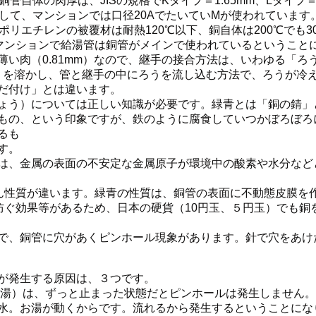
管自体の肉厚は、JISの規格でKタイプ＝1.65mm、Lタイプ＝1
して、マンションでは口径20AでたいていMが使われています
リエチレンの被覆材は耐熱120℃以下、銅自体は200℃でも3
マンションで給湯管は銅管がメインで使われているということ
い肉（0.81mm）なので、継手の接合方法は、いわゆる「ろ
うを溶かし、管と継手の中にろうを流し込む方法で、ろうが冷
だ付け」とは違います。
う）については正しい知識が必要です。緑青とは「銅の錆」
もの、という印象ですが、鉄のように腐食していつかぼろぼろ
るも
す。
、金属の表面の不安定な金属原子が環境中の酸素や水分など
性質が違います。緑青の性質は、銅管の表面に不動態皮膜を
防ぐ効果等があるため、日本の硬貨（10円玉、５円玉）でも銅
、銅管に穴があくピンホール現象があります。針で穴をあけ
が発生する原因は、３つです。
お湯）は、ずっと止まった状態だとピンホールは発生しません
水。お湯が動くからです。流れるから発生するということにな