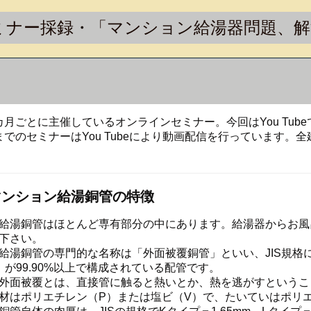
ミナー採録・「マンション給湯器問題、
ごとに主催しているオンラインセミナー。今回はYou Tub
でのセミナーはYou Tubeにより動画配信を行っています。
マンション給湯銅管の特徴
湯銅管はほとんど専有部分の中にあります。給湯器からお風
下さい。
湯銅管の専門的な名称は「外面被覆銅管」といい、JIS規格に
）が99.90%以上で構成されている配管です。
面被覆とは、直接管に触ると熱いとか、熱を逃がすというこ
材はポリエチレン（P）または塩ビ（V）で、たいていはポリ