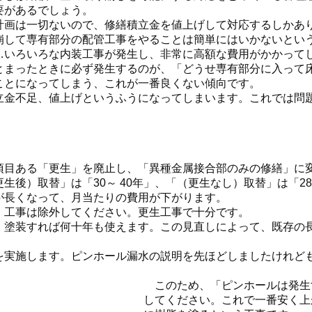
要があるでしょう。
画は一切ないので、修繕積立金を値上げして対応するしかあ
して専有部分の配管工事をやることは簡単にはいかないとい
…いろいろな内装工事が発生し、非常に高額な費用がかかって
まったときに必ず発生するのが、「どうせ専有部分に入って
ことになってしまう、これが一番良くない傾向です。
金不足、値上げというふうになってしまいます。これでは問
目ある「更生」を廃止し、「異種金属接合部のみの修繕」に
）取替」は「30～ 40年」、「（更生なし）取替」は「28 ～
が長くなって、月当たりの費用が下がります。
工事は除外してください。更生工事で十分です。
塗装すれば何十年も使えます。この見直しによって、既存の
実施します。ピンホール漏水の説明を先ほどしましたけれど
このため、「ピンホールは発生
してください。これで一番安く上