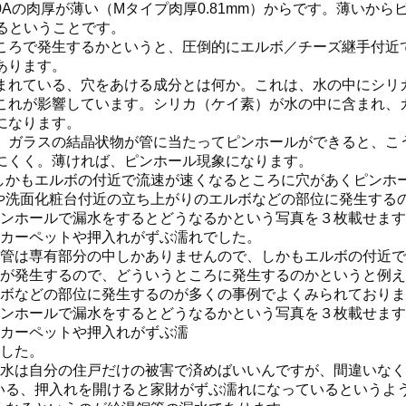
20Aの肉厚が薄い（Mタイプ肉厚0.81mm）からです。薄いか
るということです。
ろで発生するかというと、圧倒的にエルボ／チーズ継手付近
あります。
れている、穴をあける成分とは何か。これは、水の中にシリ
これが影響しています。シリカ（ケイ素）が水の中に含まれ、
になります。
ガラスの結晶状物が管に当たってピンホールができると、こ
にくく。薄ければ、ピンホール現象になります。
かもエルボの付近で流速が速くなるところに穴があくピンホ
や洗面化粧台付近の立ち上がりのエルボなどの部位に発生する
ンホールで漏水をするとどうなるかという写真を３枚載せます
カーペットや押入れがずぶ濡れでした。
管は専有部分の中しかありませんので、しかもエルボの付近で
が発生するので、どういうところに発生するのかというと例え
ボなどの部位に発生するのが多くの事例でよくみられておりま
ンホールで漏水をするとどうなるかという写真を３枚載せます
カーペットや押入れがずぶ濡
した。
水は自分の住戸だけの被害で済めばいいんですが、間違いなく
いる、押入れを開けると家財がずぶ濡れになっているというよ