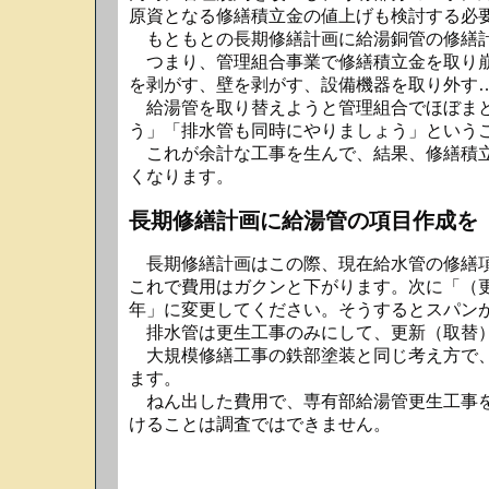
原資となる修繕積立金の値上げも検討する必
もともとの長期修繕計画に給湯銅管の修繕計
つまり、管理組合事業で修繕積立金を取り崩
を剥がす、壁を剥がす、設備機器を取り外す
給湯管を取り替えようと管理組合でほぼまと
う」「排水管も同時にやりましょう」という
これが余計な工事を生んで、結果、修繕積立
くなります。
長期修繕計画に給湯管の項目作成を
長期修繕計画はこの際、現在給水管の修繕項
これで費用はガクンと下がります。次に「（更生後
年」に変更してください。そうするとスパン
排水管は更生工事のみにして、更新（取替）
大規模修繕工事の鉄部塗装と同じ考え方で、
ます。
ねん出した費用で、専有部給湯管更生工事を
けることは調査ではできません。