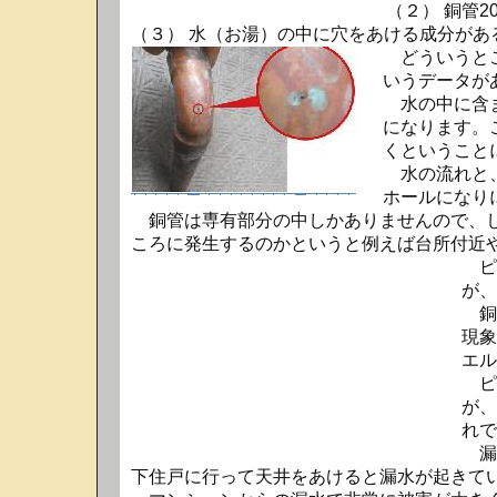
（２） 銅管
（３） 水（お湯）の中に穴をあける成分があ
どういうとこ
いうデータが
水の中に含ま
になります。
くということ
水の流れと、
ホールになり
銅管は専有部分の中しかありませんので、し
ころに発生するのかというと例えば台所付近
ピ
が、
銅
現象
エル
ピ
が、
れで
漏
下住戸に行って天井をあけると漏水が起きて