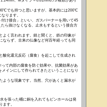
.14mm、Mタイプ＝0.81mmの３種類があり
。
00℃でも持つと思いますが、基本的には200℃
になります。
う付け接合」といい、ガスバーナーを用いて45
えたら抜けなくなる、止水もするという接合方
とよく言われます。錆と聞くと、鉄の印象が
にならず、古来の仏像など何百年経っても同
と酸化還元反応（腐食）を起こして生成され
作って内部の腐食を防ぐ効果や、抗菌効果があ
をメインにして作られてきたということに
なり
たような現象です。当然、穴があくと漏水が
。水を張った桶に銅を入れてもピンホールは発
ります。