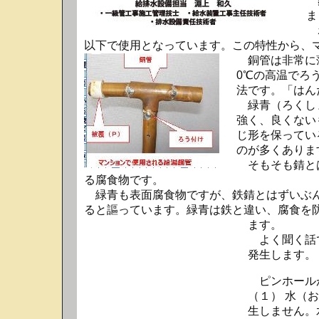
銅
ま
ポ
以下で使用となっています。この特性から、
銅管は非常に薄
0℃の高温でろ
法です。「はん
緑青（ろくしょ
強く、良くない
じ形を保ってい
のが多くありま
そもそも錆とは
る腐食物です。
緑青も表面腐食物ですが、鉄錆とはずいぶん
ると謳っています。緑青は鉄と違い、腐食を
ます。
よく聞く話で
発生します。
ピンホール
（１） 水（
生しません。