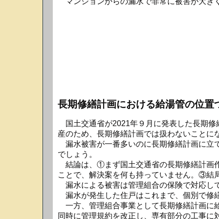
マンションからの漏水で非常に被害が大きく
長期修繕計画における給湯管の位置
国土交通省が2021年９月に発表した長期
産のため、長期修繕計画では扱わないことに
漏水被害が一番多いのに長期修繕計画に立て
でしょう。
結論は、①まず国土交通省の長期修繕計画作
ことで、解決案を何も持っていません。③結
漏水による被害は管理組合の保険で対応して
漏水が発生した住戸はこれまで、個別で修繕
一方、管理組合事業として長期修繕計画に給
同時に管理規約を改正し、専有部分の工事に