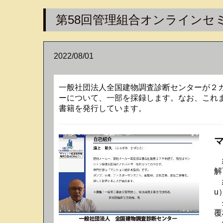
第58回管理組合オンラインセ
2022/08/01
一般社団法人全国建物調査診断センターが２カ月
ーについて、一部を採録します。なお、これま
書籍を発行しています。
給
解
給
u
外
覆