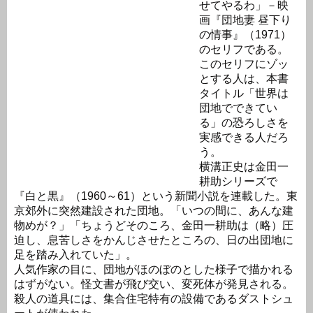
せてやるわ」－映
画『団地妻 昼下り
の情事』（1971）
のセリフである。
このセリフにゾッ
とする人は、本書
タイトル「世界は
団地でできてい
る」の恐ろしさを
実感できる人だろ
う。
横溝正史は金田一
耕助シリーズで
『白と黒』（1960～61）という新聞小説を連載した。東
京郊外に突然建設された団地。「いつの間に、あんな建
物めが？」「ちょうどそのころ、金田一耕助は（略）圧
迫し、息苦しさをかんじさせたところの、日の出団地に
足を踏み入れていた」。
人気作家の目に、団地がほのぼのとした様子で描かれる
はずがない。怪文書が飛び交い、変死体が発見される。
殺人の道具には、集合住宅特有の設備であるダストシュ