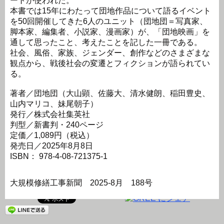
ートが使われた。
本書では15年にわたって団地作品について語るイベント
を50回開催してきた6人のユニット（団地団＝写真家、
脚本家、編集者、小説家、漫画家）が、「団地映画」を
通して思ったこと、考えたことを記した一冊である。
社会、風俗、家族、ジェンダー、創作などのさまざまな
観点から、戦後社会の変遷とフィクションが語られてい
る。
著者／団地団（大山顕、佐藤大、清水健朗、稲田豊史、
山内マリコ、妹尾朝子）
発行／株式会社集英社
判型／新書判・240ページ
定価／1,089円（税込）
発売日／2025年8月8日
ISBN： 978-4-08-721375-1
大規模修繕工事新聞 2025-8月 188号