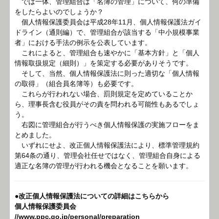
では一体、管理組合は「名簿の管理」について、何の準備
をしたらよいのでしょうか？
個人情報保護委員会は平成28年11月、個人情報保護法ガイ
ドライン（通則編）で、管理組合が該当する「中小規模事業
者」における手法の例示を公表しています。
これによると、管理組合も速やかに「基本方針」と「個人
情報取扱規定（細則）」を策定する必要がありそうです。
そして、当然、個人情報保護法に則った適切な「個人情報
の取得」（組合員名簿等）も必要です。
これらが行われない場合、罰則規定を定めていることか
ら、理事長含む役員がその責を問われる可能性もあるでしょ
う。
右図に管理組合が行うべき個人情報保護の実施フローをま
とめました。
いずれにせよ、改正個人情報保護法により、標準管理規約
第64条の通り、管理会社任せではなく、管理組合自身による
適正な名簿の管理が行われる機会となることを願います。
●改正個人情報保護法についての詳細はこちらから
個人情報保護委員会
//www.ppc.go.jp/personal/preparation