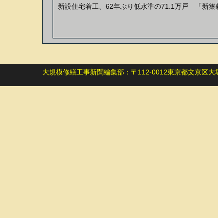
新設住宅着工、62年ぶり低水準の71.1万戸 「新
大規模修繕工事新聞編集部：〒112-0012東京都文京区大塚5