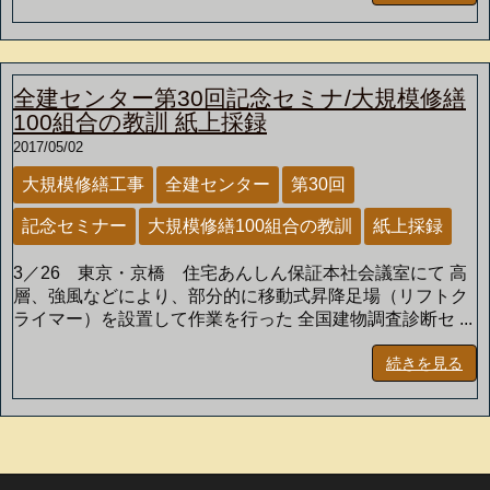
全建センター第30回記念セミナ/大規模修繕
100組合の教訓 紙上採録
2017/05/02
大規模修繕工事
全建センター
第30回
記念セミナー
大規模修繕100組合の教訓
紙上採録
3／26 東京・京橋 住宅あんしん保証本社会議室にて 高
層、強風などにより、部分的に移動式昇降足場（リフトク
ライマー）を設置して作業を行った 全国建物調査診断セ ...
続きを見る