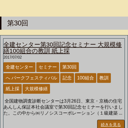
第30回
全建センター第30回記念セミナー 大規模修
繕100組合の教訓 紙上採
2017/07/02
全建センター
セミナー
第30回
へ パークフェスティバル
記念
100組合
教訓
紙上採
大規模修繕
全国建物調査診断センターは3月26日、東京・京橋の住宅
あんしん保証本社会議室で第30回記念セミナーを行いまし
た。この中から㈱リノシスコーポレーション（１級建築 ...
続きを見る