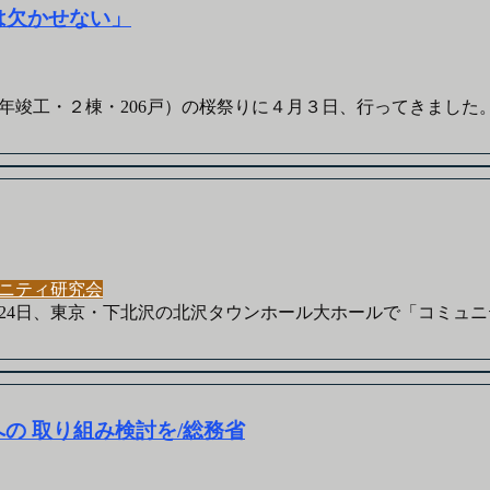
は欠かせない」
工・２棟・206戸）の桜祭りに４月３日、行ってきました。実はラ
ニティ研究会
4日、東京・下北沢の北沢タウンホール大ホールで「コミュニテ
の 取り組み検討を/総務省