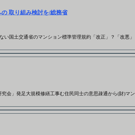
の 取り組み検討を/総務省
い国土交通省のマンション標準管理規約「改正」？「改悪」？で
究会」発足大規模修繕工事む住民同士の意思疎通から(財)マンシ