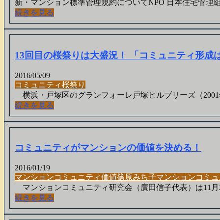
新・マンション標準管理規約についてNPO 日本住宅管理組合協
続きを見る
13回目の桜祭りは大盛況！ 「コミュニティ形成
2016/05/09
コミュニティ
桜祭り
横浜・戸塚区のグランフォーレ戸塚ヒルブリーズ（2001年竣
続きを見る
コミュニティがマンションの価値を決める！
2016/01/19
マンション
コミュニティ
価値
篠原みち子
マンションコミュ
マンションコミュニティ研究会（廣田信子代表）は11月2
続きを見る