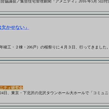
議会／集合住宅管理新聞『アメニティ』2016 年5月 5日付第40
は欠かせない」
工・２棟・206戸）の桜祭りに４月３日、行ってきました。実はラ
ニティ研究会
4日、東京・下北沢の北沢タウンホール大ホールで「コミュニテ