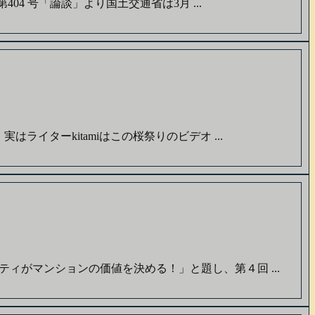
4 号「論談」より国土交通省は3月 ...
イターkitamiはこの桜祭りのビデオ ...
ィがマンションの価値を決める！」と題し、第４回 ...