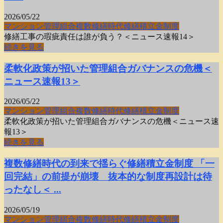
2026/05/22
マンション
管理組合
複数修繕時代
修繕積立金制度
修繕工事の瑕疵責任は誰が負う？＜ニュース速報14＞
続きを見る
柔軟化政策が招いた管理組合ガバナンスの危機＜
ニュース速報13＞
2026/05/22
マンション
管理組合
複数修繕時代
修繕積立金制度
柔軟化政策が招いた管理組合ガバナンスの危機＜ニュース速
報13＞
続きを見る
複数修繕時代の到来で揺らぐ修繕積立金制度 「一
回完結」の前提が崩壊 抜本的な制度再設計は待
ったなし＜ ...
2026/05/19
マンション
管理組合
複数修繕時代
修繕積立金制度