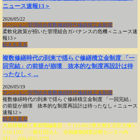
ニュース速報13＞
2026/05/22
マンション
管理組合
複数修繕時代
修繕積立金制度
柔軟化政策が招いた管理組合ガバナンスの危機＜ニュース速
報13＞
続きを見る
複数修繕時代の到来で揺らぐ修繕積立金制度 「一
回完結」の前提が崩壊 抜本的な制度再設計は待
ったなし＜ ...
2026/05/19
マンション
管理組合
複数修繕時代
修繕積立金制度
複数修繕時代の到来で揺らぐ修繕積立金制度 「一回完結」
の前提が崩壊 抜本的な制度再設計は待ったなし＜ニュース
速報12＞
続きを見る
大規模修繕工事新聞編集部：〒112-0012東京都文京区大塚5-
3-10-1102 一般社団法人 全国建物調査診断センター内
TEL： 050-3852-3770