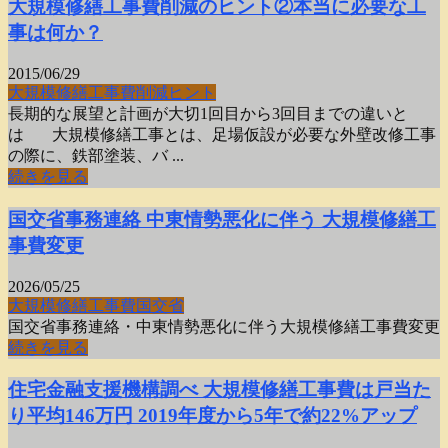
大規模修繕工事費削減のヒント②本当に必要な工
事は何か？
2015/06/29
大規模修繕工事費
削減
ヒント
長期的な展望と計画が大切1回目から3回目までの違いと
は 大規模修繕工事とは、足場仮設が必要な外壁改修工事
の際に、鉄部塗装、バ ...
続きを見る
国交省事務連絡 中東情勢悪化に伴う 大規模修繕工
事費変更
2026/05/25
大規模修繕工事費
国交省
国交省事務連絡・中東情勢悪化に伴う大規模修繕工事費変更
続きを見る
住宅金融支援機構調べ 大規模修繕工事費は戸当た
り平均146万円 2019年度から5年で約22%アップ