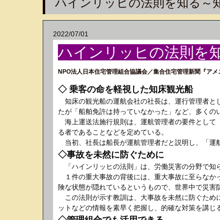
ハインリッヒの法則を知る～
2022/07/01
ハインリッヒの法則を
NPO法人日本住宅管理組合協議会／集合住宅管理新聞『アメニテ
◇ 乗客の命を軽視した知床観光船
知床の観光船の運航会社の社長は、運行管理者とし
たが「船舶免許は持っていなかった」など、多くの
海上運送法施行規則は、運航管理者の要件として「
る者であることなどを定めている。
当初、社長は船長が運航管理者だと説明し、「運航
◇事故を未然に防ぐために
「ハインリッヒの法則」は、労働災害の分野で知ら
１件の重大事故の背後には、重大事故に至らなかっ
険な状態が隠れているというもので、世界中で災害
この法則が示す教訓は、大事故を未然に防ぐために
ットなどの情報を素早く把握し、的確な対策を講じ