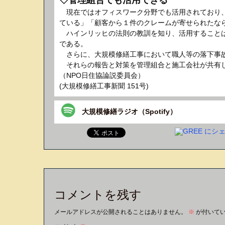
◇管理組合でも活用できる
現在ではオフィスワーク分野でも活用されており、
ている」「顧客から１件のクレームが寄せられたな
ハインリッヒの法則の教訓を知り、活用することは
である。
さらに、大規模修繕工事において職人等の落下事故
それらの報告と対策を管理組合と施工会社が共有し
（NPO日住協論説委員会）
(大規模修繕工事新聞 151号)
大規模修繕ラジオ（Spotify）
コメントを残す
メールアドレスが公開されることはありません。
※
が付いて