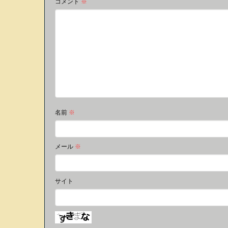
コメント
※
名前
※
メール
※
サイト