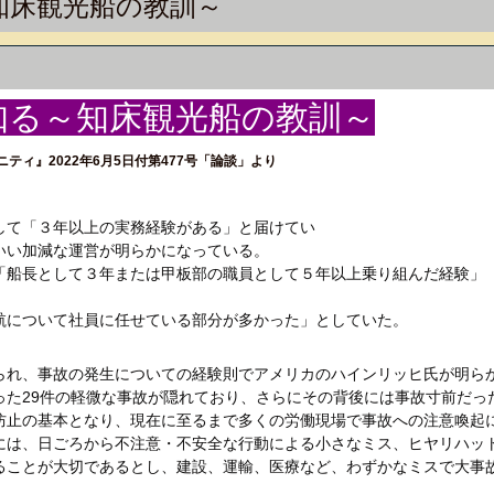
知床観光船の教訓～
知る～知床観光船の教訓～
ィ』2022年6月5日付第477号「論談」より
て「３年以上の実務経験がある」と届けてい
いい加減な運営が明らかになっている。
船長として３年または甲板部の職員として５年以上乗り組んだ経験」
について社員に任せている部分が多かった」としていた。
れ、事故の発生についての経験則でアメリカのハインリッヒ氏が明ら
た29件の軽微な事故が隠れており、さらにその背後には事故寸前だった
防止の基本となり、現在に至るまで多くの労働現場で事故への注意喚起
は、日ごろから不注意・不安全な行動による小さなミス、ヒヤリハッ
ることが大切であるとし、建設、運輸、医療など、わずかなミスで大事