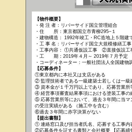
【物件概要】
・発 注 者：リバーサイド国立管理組合
・住 所：東京都国立市青柳295−１
・建物構造： 1992年竣工・RC造地上５階建
・工 事 名：リバーサイド国立大規模修繕工事
・工事内容： ①共通仮設工事 ②直接仮設工
・工 期：2019年４月～ 2019年７月予定
・コーディネーター：一般社団法人全国建物調査診断セ
【応募条件】
①東京都内に本社又は支店がある
② 監理技術者である一級建築士若しくは一級
③ 資本金が１千万円以上であり、応募営業所
④ 経営事項審査結果事項における塗装工事の
⑤ 応募営業所等において、過去３年間に当マン
の受注実績がある （施工中を含む）
⑥過去３年間に赤字決算がない
【提出書類】
① 連絡窓口及び担当者氏名、応募する工事内
②応募条件を証する書類と会社概要 【応募締切