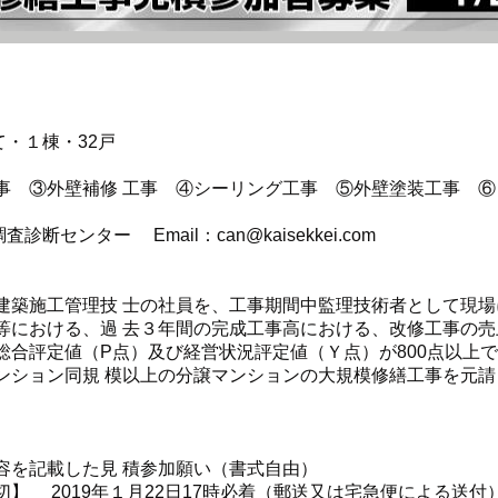
て・１棟・32戸
事 ③外壁補修 工事 ④シーリング工事 ⑤外壁塗装工事 ⑥
ンター Email：can@kaisekkei.com
建築施工管理技 士の社員を、工事期間中監理技術者として現場
等における、過 去３年間の完成工事高における、改修工事の売上
総合評定値（P点）及び経営状況評定値（Ｙ点）が800点以上
ション同規 模以上の分譲マンションの大規模修繕工事を元請とし
容を記載した見 積参加願い（書式自由）
】 2019年１月22日17時必着（郵送又は宅急便による送付