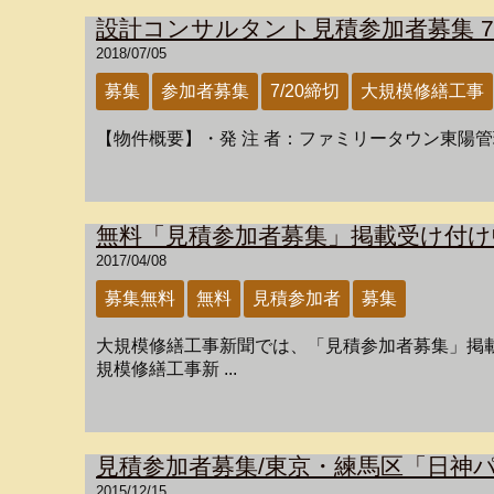
設計コンサルタント見積参加者募集 7/
2018/07/05
募集
参加者募集
7/20締切
大規模修繕工事
【物件概要】・発 注 者：ファミリータウン東陽管理
無料「見積参加者募集」掲載受け付け
2017/04/08
募集無料
無料
見積参加者
募集
大規模修繕工事新聞では、「見積参加者募集」掲
規模修繕工事新 ...
見積参加者募集/東京・練馬区「日神
2015/12/15