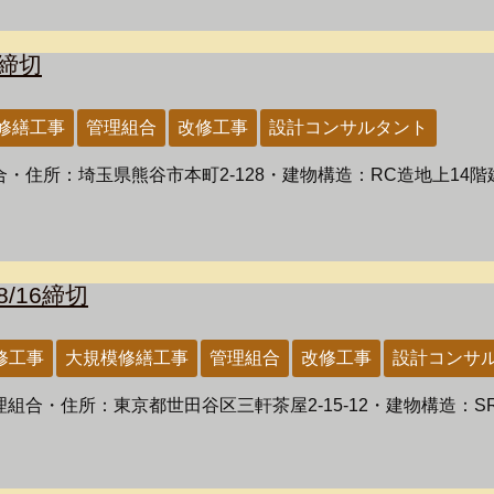
締切
修繕工事
管理組合
改修工事
設計コンサルタント
住所：埼玉県熊谷市本町2-128・建物構造：RC造地上14階
/16締切
修工事
大規模修繕工事
管理組合
改修工事
設計コンサ
合・住所：東京都世田谷区三軒茶屋2-15-12・建物構造：SR