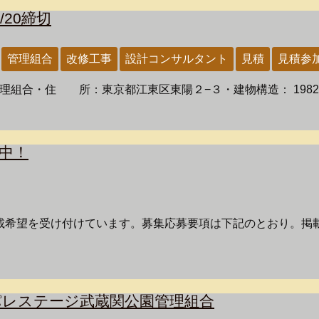
20締切
管理組合
改修工事
設計コンサルタント
見積
見積参
組合・住 所：東京都江東区東陽２−３・建物構造： 1982年竣工
中！
載希望を受け付けています。募集応募要項は下記のとおり。掲
パレステージ武蔵関公園管理組合