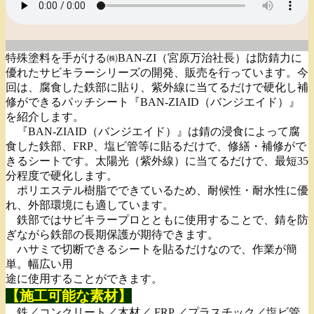
特殊塗料を手がける㈱BAN-ZI（宮原万治社長）は防錆力に
優れたサビキラーシリーズの開発、販売を行っています。今
回は、腐食した鉄部に貼り、紫外線に当てるだけで硬化し補
修ができるパッチシート『BAN-ZIAID（バンジエイド）』
を紹介します。
『BAN-ZIAID（バンジエイド）』は錆の浸食によって腐
食した鉄部、FRP、塩ビ管等に貼るだけで、修繕・補修がで
きるシートです。太陽光（紫外線）に当てるだけで、最短35
分程度で硬化します。
ポリエステル樹脂でできているため、耐候性・耐水性に優
れ、外部環境にも適しています。
鉄部ではサビキラープロとともに使用することで、錆を防
ぎながら鉄部の長期保護が期待できます。
ハサミで切断できるシートを貼るだけなので、作業が簡
単。幅広い用
途に使用することができます。
【施工可能な素材】
鉄／コンクリート／木材／ FRP ／プラスチック／塩ビ管