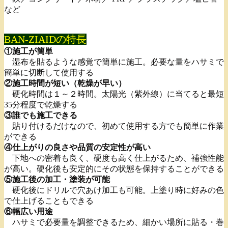
など
BAN-ZIAIDの特長
①施工が簡単
湿布を貼るような感覚で簡単に施工。必要な量をハサミで
簡単に切断して使用する
②施工時間が短い（乾燥が早い）
硬化時間は１～２時間。太陽光（紫外線）に当てると最短
35分程度で乾燥する
③誰でも施工できる
貼り付けるだけなので、初めて使用する方でも簡単に作業
ができる
④仕上がりの良さや品質の安定性が高い
下地への密着も良く、硬度も高く仕上がるため、補強性能
が高い。硬化後も安定的にその状態を保持することができる
⑤施工後の加工・塗装が可能
硬化後にドリルで穴あけ加工も可能。上塗り時に好みの色
で仕上げることもできる
⑥幅広い用途
ハサミで必要量を調整できるため、細かい場所に貼る・巻