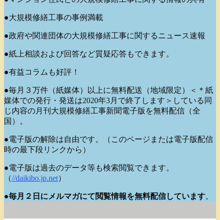
●大規模修繕工事の事例満載
●政府や関連団体の大規模修繕工事に関するニュース速報
●紙上相談および回答など質疑応答もできます。
●有益コラムも好評！
●毎月３万件（紙媒体）以上に無料配送（地域限定）＜＊紙
媒体での発行・発送は2020年3月で終了します＞している同
じ内容の月刊大規模修繕工事新聞電子版を無料配信（全
国）。
●電子版の解除は自由です。（このページまたは電子版配信
時の最下段リンクから）
●電子版は過去のデータ等も検索閲覧できます。
（
//daikibo.jp.net
）
●
毎月２日にメルマガにて閲覧情報を無料配信しています
。