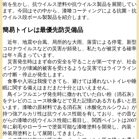
術を生かし、抗ウイルス塗料や抗ウイルス製品を展開してい
ます。今回はその中から、漆喰コーティングによる抗菌・抗
ウイルス段ボール製製品を紹介します。
簡易トイレは最優先防災備品
近年、地震や台風、局所的な大雨、落雷による停電、新型
コロナウイルスなどの災害が頻発し、私たちが被災する確率
は年々高まっています。
災害発生時はまず命の安全を守ることが第一ですが、社会
インフラが壊滅的被害を受けるような災害ではライフライン
の寸断・停止が発生します。
食事や入浴は我慢できても、避けては通れないトイレや睡
眠に関する備えはまだまだ十分とはいえません。
鳥インフルエンザ発生時に撒かれていた白い粉（消石灰）
をテレビのニュース映像などで見た記憶のある方も多いと思
います。漆喰の原材料である消石灰（水酸化カルシウム）が
持つ強アルカリ性は抗ウイルス性能を有しており、その昔な
がらの漆喰の抗ウイルス性能に着目し、関西ペイントは2007
年に刷毛やローラーで塗装可能な漆喰塗料を開発し、内装・
外装用塗料として展開してきました。