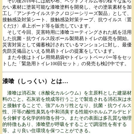
その後2016年には紙や布、ペットフィルム等の様々な柔ら
かい素材に塗装可能な漆喰塗料を開発し、その塗装素材を加
工し「アンチウイルステクノロジーシリーズ製品」として、
接触感染対策シート、接触感染対策テープ、抗ウイルス〈置
くだけ〉卓上ボード等を販売しています。
そして今回、災害時用に漆喰コーティングされた紙を活用
した抗菌・抗ウイルス段ボール製簡易トイレの販売を開始。
災害対策として備蓄検討されているマンションに対し、最優
先防災備品といえる簡易トイレの提案をしています。
また今後はトイレ用簡易袋やトイレットペーパー等をセッ
トした「緊急用トイレ100回セット」の発売も検討中です。
漆喰（しっくい）とは…
漆喰は消石灰（水酸化カルシウム）を主原料とした建築材
料のこと。石灰岩を焼成等行うことで製造される消石灰は水
と接触することで、強アルカリ性となり、抗菌・抗ウイルス
性、汗等の酸性臭気を中和消臭する性能やホルムアルデヒド
を分解する化学的特徴を持つ。またその表面は多孔質な物理
的特徴もあり、漆喰壁が呼吸をすることで調湿性を有する
等、より良い住環境を保つことができる。