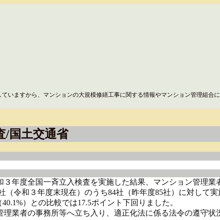
していますから、マンションの大規模修繕工事に関する情報やマンション管理組合に
査/国土交通省
和３年度全国一斉立入検査を実施した結果、マンション管理業者
社（令和３年度末現在）のうち84社（昨年度85社）に対して実
40.1%）との比較では17.5ポイント下回りました。
理業者の事務所等へ立ち入り、適正化法に係る法令の遵守状