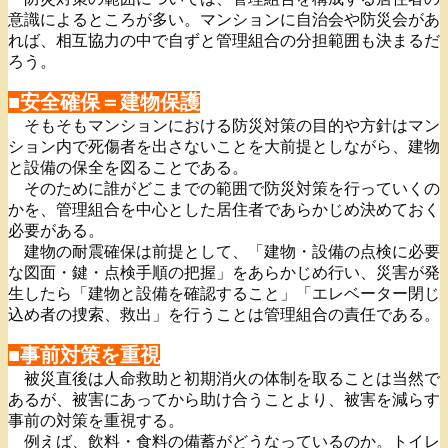
意識によるところが多い。マンションに自治会や防災会があ
れば、相互協力の中で自ずと管理組合の分担範囲も決まるだ
ろう。
■安全確保＝建物保護
そもそもマンションにおける防災対策の目的や方針はマン
ション内で死傷者を出さないことを大前提としながら、建物
と設備の保全を図ることである。
そのために誰がどこまでの範囲で防災対策を行っていくの
かを、管理組合を中心とした居住者であらかじめ決めておく
必要がある。
建物の耐震確保は前提として、「建物・設備の点検に必要
な図面・鍵・点検手順の把握」をあらかじめ行い、災害が発
生したら「建物と設備を確認すること」「エレベーター閉じ
込め者の捜索、救出」を行うことは管理組合の責任である。
■事前対策を重視
被災直後は人命救助と初期消火の体制を取ることは当然で
あるが、被害にあってから助け合うことより、被害を減らす
事前の対策を重視する。
例えば、飲料・食料の備蓄がどうなっているのか。トイレ