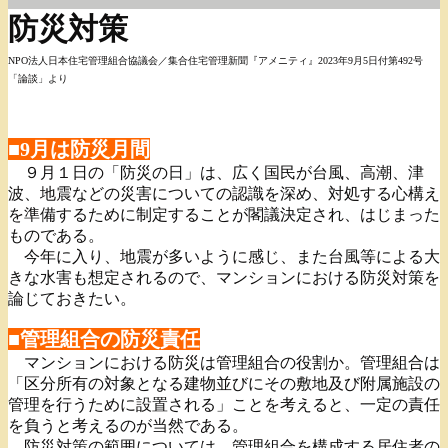
防災対策
NPO法人日本住宅管理組合協議会／集合住宅管理新聞『アメニティ』2023年9月5日付第492号
「論談」より
■9月は防災月間
９月１日の「防災の日」は、広く国民が台風、高潮、津
波、地震などの災害についての認識を深め、対処する心構え
を準備するために制定することが閣議決定され、はじまった
ものである。
今年に入り、地震が多いように感じ、また台風等による大
きな水害も想定されるので、マンションにおける防災対策を
論じておきたい。
■管理組合の防災責任
マンションにおける防災は管理組合の役割か。管理組合は
「区分所有の対象となる建物並びにその敷地及び附属施設の
管理を行うために設置される」ことを考えると、一定の責任
を負うと考えるのが当然である。
防災対策の範囲については、管理組合を構成する居住者の