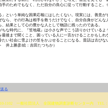
拍手のためでもなく、ただ自分の良心に従って行動すること。
」という単純な因果応報にはしたくない。現実には、善意が
ぜなら、その行為は相手を救うだけでなく、自分自身がどんな
ら、結果として心の豊かな人として物語に残ったのである。
ちな時代に、『笠地蔵』は小さな声でこう語りかけているよ
を最後まで聞くこと、困っている人に一言かけることかもしれ
冷たい社会に雪よけの笠をかぶせることになる。昔話は古びな
ト 井上勝彦/絵：吉田たつちか）
10-1102 一般社団法人 全国建物調査診断センター内 TEL： 05