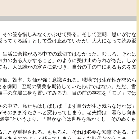
、その笠を惜しみなくかぶせて帰る。そして翌朝、思いがけな
返ってくる話」として受け止めていたが、大人になって読み返
、生活に余裕がある中での親切ではなかった。むしろ、それは
余力のある人がすること」のように受け止められがちだ。しか
ても、人は誰かの寒さに気づき、自分の手の中にあるものを差
評価、効率、対価が強く意識される。職場では生産性が求めら
せる瞬間、翌朝の褒美を期待していたわけではない。ただ、雪
相手の立場に身を置いてみる力、目の前の存在を「モノ」では
さの中で、私たちはしばしば「まず自分が生き残らなければ」
がそのまま冷たさへと変わってしまう。老夫婦は、暮らし向き
褒美”というより、「温かな心は世界を温かくし、そのぬくも
ることが重視される。もちろん、それは必要な知恵である。だ
裏があるのでは」と疑ってしまう。そんな時代だからこそ、