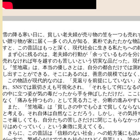
雪の降る寒い日に、貧しい老夫婦が売り物の笠を一つも売れ
い贈り物が家に届く―多くの人が知る、素朴であたたかな物
すと、この昔話はもっと深く、現代社会に生きる私たちへの
まず心に残るのは、老夫婦の行動が「余っているものを分け
売れなければ年を越すのも苦しいという切実な品だった。現
し『笠地蔵』は、本当の優しさとは、自分の都合だけでは測
し出すことができる。そこにあるのは、善意の規模ではなく
この物語が現代的なのは、「見返りを前提にしていない」と
れ、SNSでは親切さえも可視化され、「それをして何にな
の中に立つ姿が気の毒だったから手を伸ばしただけだ。ここ
なく「痛みを持つもの」として見る力こそ、分断の進みやす
また、『笠地蔵』は「貧しさの中でも心まで貧しくならない
と考える。それ自体は自然なことだろう。しかし、その気持
こそ厳しくても、自分たちの苦しさだけに閉じこもらなかっ
りはめぐっていく」という象徴に見えてくる。
さらに、この昔話は「信頼のない社会」への処方箋にも読め
が一方で、警戒心だけでできた社会はひどく息苦しい。誰か