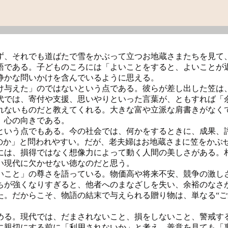
ず、それでも道ばたで雪をかぶって立つお地蔵さまたちを見て
語である。子どものころには「よいことをすると、よいことが
静かな問いかけを含んでいるように思える。
与えた」のではないという点である。彼らが差し出した笠は
代では、寄付や支援、思いやりといった言葉が、ともすれば「
れないものだと教えてくれる。大きな富や立派な肩書きがなく
、心の向きである。
いう点でもある。今の社会では、何かをするときに、成果、
るのか」と問われやすい。だが、老夫婦はお地蔵さまに笠をかぶ
には、損得ではなく想像力によって動く人間の美しさがある。
い現代に欠かせない徳なのだと思う。
こと」の尊さを語っている。物価高や将来不安、競争の激し
ちが強くなりすぎると、他者へのまなざしを失い、余裕のなさ
た。だからこそ、物語の結末で与えられる贈り物は、単なる“ご
る。現代では、だまされないこと、損をしないこと、警戒す
に親切にする前に「利用されないか」と考え、善意を見ても「