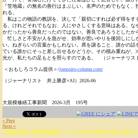
『笠地蔵』の無名の善行はまぶしい。名声のためでもなく、
れる。
私はこの物語の教訓を、決して「親切にすれば必ず得をする
る。けれどそれでもなお、人にやさしくする意味はある。な
かだったから善良だったのではない。善良であろうとしたか
忙しさと不安が人を急がせ、効率が思いやりを後回しにしが
い。ねぎらいの言葉かもしれない。席を譲ること、誰かの話
ている誰かにそっと差し出せるかどうか。その積み重ねが、
光が、私たちの足もとを照らすのである。 （ジャーナリス
＜おもしろコラム提供＞/
/omosiro-column.com/
（ジャーナリスト 井上勝彦×AI）2026-06
大規模修繕工事新聞 2026-3月 195号
« Prev
Next »
大規模修繕工事新聞編集部：〒112-0012東京都文京区大塚5-3-