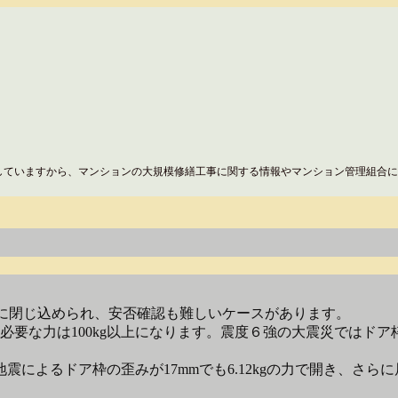
していますから、マンションの大規模修繕工事に関する情報やマンション管理組合に
に閉じ込められ、安否確認も難しいケースがあります。
要な力は100kg以上になります。震度６強の大震災ではドア枠
によるドア枠の歪みが17mmでも6.12kgの力で開き、さらに