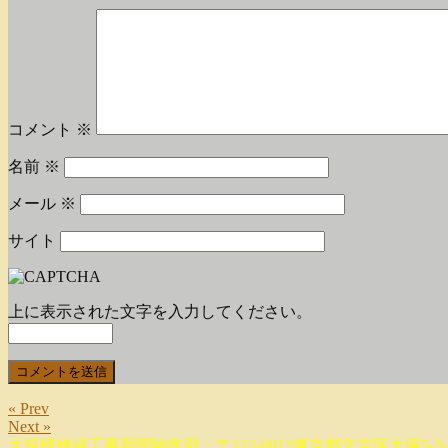
コメント
※
名前
※
メール
※
サイト
上に表示された文字を入力してください。
« Prev
Next »
大規模修繕工事新聞編集部：〒112-0012東京都文京区大塚5-3-