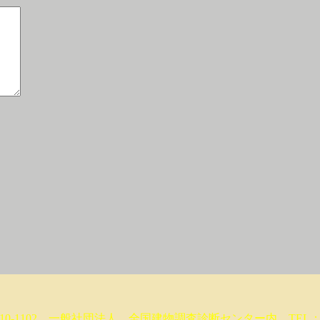
10-1102 一般社団法人 全国建物調査診断センター内 TEL： 05