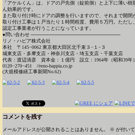
「アケルくん」は、ドアの戸先側（錠前側）と上下に薄い樹
ん効果的です。
また取り付け時にドアの調整を行いますので、それまで開閉
取り付け工事は１戸当たり１時間程度、費用５万円。ただし
認定工事業者が行うことになっています。
●問い合わせ ───────────────────────────
リノ・ハピア株式会社
本社 〒145−0062 東京都大田区北千束３−１−３
城東支店・多摩支店・神奈川支店・埼玉支店・千葉支店
代表：渡辺清彦 資本金：１億円 設立：1964年（昭和39年
0120−270−451 //reno-happia.co.jp
(大規模修繕工事新聞No.62)
コメントを残す
メールアドレスが公開されることはありません。
※
が付いて