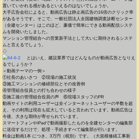
置いていかれる感があるといえるのはないでしょうか。
大手広告会社によると、動画広告は静止画広告の16倍のクリック率
があるそうです。そこで、一般社団法人全国建物調査診断センター
（全建センター）はこのほど、廉価で簡単にできる動画配信システ
ムを開発いたしました。
マンション管理組合への営業新手法として大いに期待されるシステ
ムと言えるでしょう。
◇
とはいえ、建設業界ではどんなものが動画広告となりえ
るでしょうか？
＜動画テーマの一例＞
①社長のあいさつ ②現場の施工状況
③施工マンションの修繕部位とその改善例
④管理組合役員との打ち合わせの様子
⑤施工後の管理組合役員の声 ⑥現場スタッフのPR
動画サイトの利用ユーザーは全インターネットユーザーの半数を超
え、その利用は現在も拡大していると言われています。動画広告は
今後、大きな期待が寄せられています。
スマートフォンやiPadで動画撮影したものを全建センターの編集部
に送信するだけで、処理・手続きすべて編集部が行います。
料金は動画1本 につき、3万円（税別）です。（大規模修繕工事新