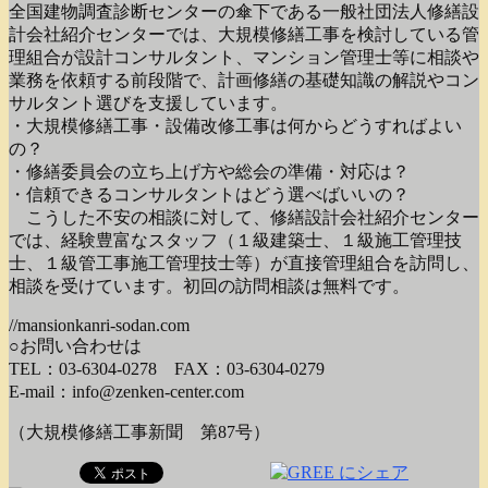
全国建物調査診断センターの傘下である一般社団法人修繕設
計会社紹介センターでは、大規模修繕工事を検討している管
理組合が設計コンサルタント、マンション管理士等に相談や
業務を依頼する前段階で、計画修繕の基礎知識の解説やコン
サルタント選びを支援しています。
・大規模修繕工事・設備改修工事は何からどうすればよい
の？
・修繕委員会の立ち上げ方や総会の準備・対応は？
・信頼できるコンサルタントはどう選べばいいの？
こうした不安の相談に対して、修繕設計会社紹介センター
では、経験豊富なスタッフ（１級建築士、１級施工管理技
士、１級管工事施工管理技士等）が直接管理組合を訪問し、
相談を受けています。初回の訪問相談は無料です。
//mansionkanri-sodan.com
○お問い合わせは
TEL：03-6304-0278 FAX：03-6304-0279
E-mail：info@zenken-center.com
（大規模修繕工事新聞 第87号）