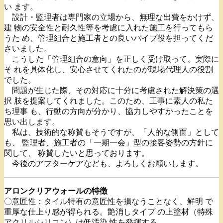
い ます。
設計・監理者は専門家の立場から、無理な出費をかけず、
建 物の安全性と耐久性等を考慮に入れた施工を行ってもら
うた め、管理組合と施工者との良いパイプ役を担ってくだ
さいました。
こうした「管理組合の意向」を正しく受け取って、実際に
そ れを具体化し、安心させてくれたのが現場代理人の役割
でした。
問題が生じた際、その対応に十分に考慮された解決策の選
択 肢を提案してくれました。このため、工事に素人の私た
ち理事 も、行動の方向が分かり、協力しやすかったことを
思い出します。
私は、技術的な称賛もそうですが、「人的な側面」として
も、 監理者、施工者の「一期一会」型の接客姿勢の方針に
関して、 称賛したいと思っております。
今後のアフターケアなども、よろしくお願いします。
アロンクリアウォールの特徴
〇意匠性：タイル特有の意匠性を損なうことなく、鮮明 で
重厚な仕上り感が得られる。艶消しタイプ の上塗材（特殊
アクリルシリコン）は低汚染 性を発揮する。