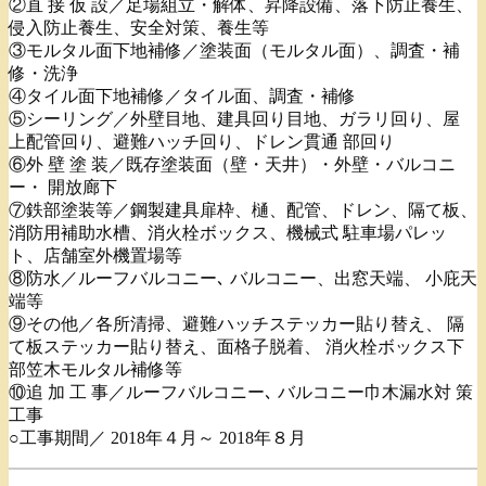
②直 接 仮 設／足場組立・解体、昇降設備、落下防止養生、
侵入防止養生、安全対策、養生等
③モルタル面下地補修／塗装面（モルタル面）、調査・補
修・洗浄
④タイル面下地補修／タイル面、調査・補修
⑤シーリング／外壁目地、建具回り目地、ガラリ回り、屋
上配管回り、避難ハッチ回り、ドレン貫通 部回り
⑥外 壁 塗 装／既存塗装面（壁・天井）・外壁・バルコニ
ー・ 開放廊下
⑦鉄部塗装等／鋼製建具扉枠、樋、配管、ドレン、隔て板、
消防用補助水槽、消火栓ボックス、機械式 駐車場パレッ
ト、店舗室外機置場等
⑧防水／ルーフバルコニー､ バルコニー、出窓天端、 小庇天
端等
⑨その他／各所清掃、避難ハッチステッカー貼り替え、 隔
て板ステッカー貼り替え、面格子脱着、 消火栓ボックス下
部笠木モルタル補修等
⑩追 加 工 事／ルーフバルコニー､ バルコニー巾木漏水対 策
工事
○工事期間／ 2018年４月～ 2018年８月