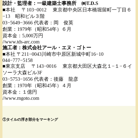
設計・監理者：一級建築士事務所 ㈱T.D.S
■本社 〒103−0012 東京都中央区日本橋堀留町一丁目６
−13 昭和ビル３階
03−5649−3666 代表者：岡 俊英
創業：1979年（昭和54年）６月
資本金：5,000万円
//www.tds-arc.com
施工者：株式会社アール・エヌ・ゴトー
■本社 〒211−0043川崎市中原区新城中町16−10
044−777−5158
■東京支店 〒143−0016 東京都大田区大森北１−１−６イ
ソーラ大森ビル3F
03−5753−1656 代表者：後藤 龍彦
創業：1970年（昭和45年）４月
資本金：１億円
//www.rngoto.com
①タイルの浮き部分をマーキング