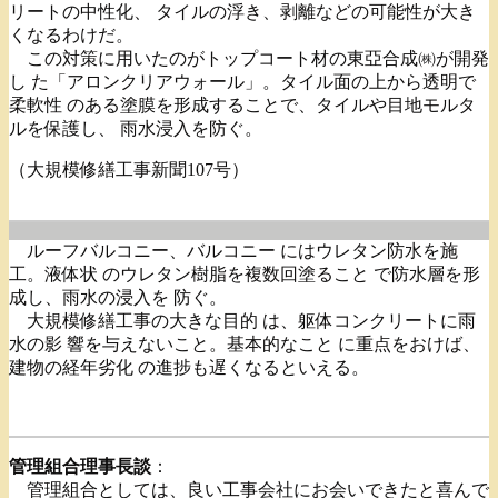
リートの中性化、 タイルの浮き、剥離などの可能性が大き
くなるわけだ。
この対策に用いたのがトップコート材の東亞合成㈱が開発
し た「アロンクリアウォール」。タイル面の上から透明で
柔軟性 のある塗膜を形成することで、タイルや目地モルタ
ルを保護し、 雨水浸入を防ぐ。
（大規模修繕工事新聞107号）
ルーフバルコニー、バルコニー にはウレタン防水を施
工。液体状 のウレタン樹脂を複数回塗ること で防水層を形
成し、雨水の浸入を 防ぐ。
大規模修繕工事の大きな目的 は、躯体コンクリートに雨
水の影 響を与えないこと。基本的なこと に重点をおけば、
建物の経年劣化 の進捗も遅くなるといえる。
管理組合理事長談
：
管理組合としては、良い工事会社にお会いできたと喜んで