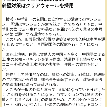
斜壁対策はクリアウォールを採用
横浜・中華街への玄関口に立地する10階建てのマンショ
ン。 周辺はマンションが建ち並ぶ一角であるとともに、中
華街の飲 食店へ生鮮食料品などを届ける卸売り業者の車両
が頻繁に通行 する環境でもあった。
このため、仮設足場の設置や建築資材の搬入時は車両を通
行 止めにするなど、車両制限等の配慮を行うことになっ
た。
また土地柄、住民は賃借人の中国人も多く、中国語による
工 事のお知らせチラシを随時作成。洗濯物干し情報やバル
コニー 外壁の高圧水洗浄の実施等、住民への協力を仰い
だ。
建物として特徴的なのは、斜壁への対応。斜壁は、建設時
の 立地状況から通風、採光等を確保するため、建築基準法
の斜線 制限に沿って設計される。
ところが一般の外壁と違って、斜めになっている分だけた
く さん雨を受けることになる。当マンションでは側面の外
壁と同 じタイル仕上げの斜壁のため、この部分からコンク
リートへ雨 水が浸入し、躯体内の鉄筋のサビによるコンク