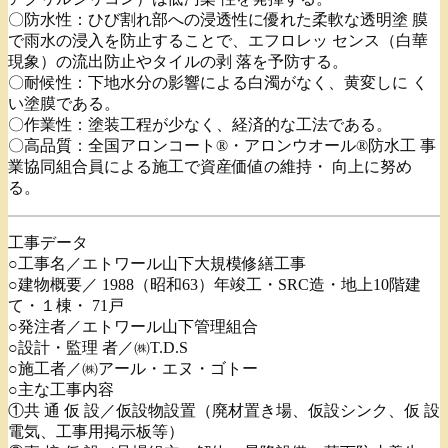
〇防水性：ひび割れ部への浸透性に優れた柔軟な透明塗 膜
で雨水の浸入を防止することで、エフロレッ センス（白華
現象）の流出防止やタイルの剥 落を予防する。
〇耐候性：下地水分の影響による白濁がなく、黄変しに く
い塗膜である。
〇作業性：塗装工程が少なく、経済的な工法である。
〇高品質：全国アロンコート®・アロンウオール®防水工 事
業協同組合員による施工で資産価値の維持・ 向上に努め
る。
工事データ
○工事名／エトワール山下大規模修繕工事
○建物概要／ 1988（昭和63）年竣工・SRC造・地上10階建
て・１棟・ 71戸
○発注者／エトワール山下管理組合
○設計・監理 者／㈱T.D.S
○施工者／㈱アール・エヌ・ゴトー
○主な工事内容
①共 通 仮 設／仮設物設置（廃材置き場、仮設シンク、仮 設
電気、工事用掲示板等）