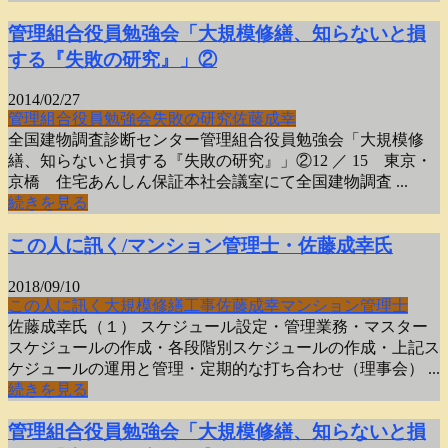
管理組合役員勉強会「大規模修繕、知らないと損
する『失敗の研究』」②
2014/02/27
管理組合役員勉強会
失敗の研究
佐藤成幸
全国建物調査診断センター管理組合役員勉強会「大規模修
繕、知らないと損する『失敗の研究』」②12 ／ 15 東京・
京橋 住宅あんしん保証本社会議室にて全国建物調査 ...
続きを見る
この人に訊く/マンション管理士・佐藤成幸氏
2018/09/10
この人に訊く
大規模修繕工事
佐藤成幸
マンション管理士
佐藤成幸氏（１） スケジュール設定・管理業務・マスター
スケジュールの作成・各段階別スケジュールの作成・上記ス
ケジュールの運用と管理・定期的な打ち合わせ（理事会） ...
続きを見る
管理組合役員勉強会「大規模修繕、知らないと損