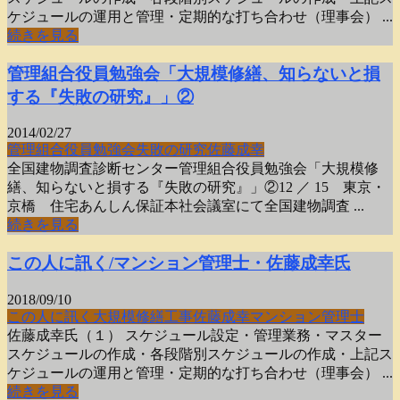
ケジュールの運用と管理・定期的な打ち合わせ（理事会） ...
続きを見る
管理組合役員勉強会「大規模修繕、知らないと損
する『失敗の研究』」②
2014/02/27
管理組合役員勉強会
失敗の研究
佐藤成幸
全国建物調査診断センター管理組合役員勉強会「大規模修
繕、知らないと損する『失敗の研究』」②12 ／ 15 東京・
京橋 住宅あんしん保証本社会議室にて全国建物調査 ...
続きを見る
この人に訊く/マンション管理士・佐藤成幸氏
2018/09/10
この人に訊く
大規模修繕工事
佐藤成幸
マンション管理士
佐藤成幸氏（１） スケジュール設定・管理業務・マスター
スケジュールの作成・各段階別スケジュールの作成・上記ス
ケジュールの運用と管理・定期的な打ち合わせ（理事会） ...
続きを見る