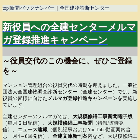
top
|
新聞バックナンバー
｜
全国建物診断センター
新役員への全建センターメルマ
ガ登録推進キャンペーン
～役員交代のこの機会に、ぜひご登録
を～
マンション管理組合の役員交代の時期を迎えました。一般社
団法人全国建物調査診断センター（全建センター）では、新
役員の皆様に向けた
メルマガ登録推進キャンペーン
を実施し
ています。
全建センターのメルマガでは、
大規模修繕工事新聞電子版
（毎月２日配信）、
大規模修繕工事新聞
〈特報/随時発
信〉、
ニュース速報
（個別記事およびYouTube動画案内含
む・月4～8回発信）、
全建文庫新刊案内
など、大規模修繕工