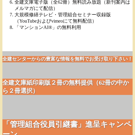
全建文庫電子版（全62冊）無料読み放題（新刊案内は
メルマガにて配信）
大規模修繕テレビ・管理組合セミナー収録版
（YouTubeおよびvimeoにて無料配信）
「マンションAI®」の無料利用
全建センターからの豊富な情報を無料でお受け取り下さい！
全建文庫紙印刷版２冊の無料提供（62冊の中か
ら２冊選択）
「管理組合役員引継書」進呈キャンペ
ーン