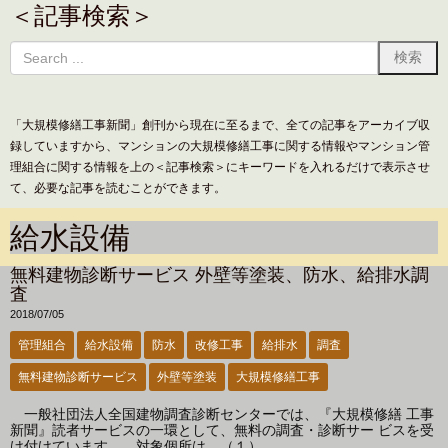
＜記事検索＞
「大規模修繕工事新聞」創刊から現在に至るまで、全ての記事をアーカイブ収
録していますから、マンションの大規模修繕工事に関する情報やマンション管
理組合に関する情報を上の＜記事検索＞にキーワードを入れるだけで表示させ
て、必要な記事を読むことができます。
給水設備
無料建物診断サービス 外壁等塗装、防水、給排水調
査
2018/07/05
管理組合
給水設備
防水
改修工事
給排水
調査
無料建物診断サービス
外壁等塗装
大規模修繕工事
一般社団法人全国建物調査診断センターでは、『大規模修繕 工事
新聞』読者サービスの一環として、無料の調査・診断サー ビスを受
け付けています。 対象個所は、（１） ...