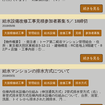
続きを見る
給水設備改修工事見積参加者募集 5／ 18締切
2018/05/06
大規模修繕工事
管理組合
給水設備
改修工事
見積
参加者募集
【物件概要】 ・発注者：トーア第二糀谷マンション管理組合 ・住
所：東京都大田区東糀谷3-12-11 ・建物構造：RC造地上9階建て・8
2戸＋店舗 ・工事内容：① ...
続きを見る
給水マンションの排水方式について
2018/03/31
大規模修繕工事
管理組合
給水設備
改修工事
排水方式
住棟内排水設備の仕組み（伸頂通気方式）2管式排水管方式（右）、
単管式排水管方式住棟内排水設備の仕組みについて、台所、浴室、
洗面、トイ レから排水された雑排水、汚 ...