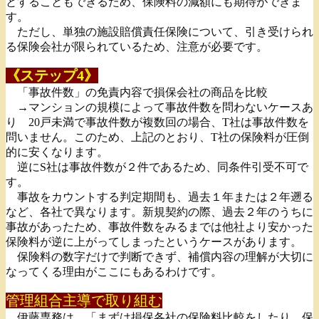
とすることもできるため、保険料の減額にも期待ができま
す。
ただし、単独の施設賠償責任保険について、引き受けられ
る保険会社が限られているため、注意が必要です。
《ステップ4》
「事故件数」の免責内容で損保会社の商品を比較
→マンションの規模によって事故件数を問わないケースあ
り 20戸未満で事故件数が複数回の場合、T社は事故件数を
問いません。このため、上記のとおり、T社の保険料が圧倒
的に安くなります。
逆にS社は事故件数が２件であるため、同条件引受不可で
す。
事故をカウントする判定期間も、過去１年または２年遡る
など、各社で異なります。新規契約の際、過去２年のうちに
事故があったため、事故件数をみるまでは他社より安かった
保険料が逆に上がってしまったというケースがあります。
保険料の数字だけで判断できず、補償内容の理解が大切に
なってくる理由がここにもあるわけです。
管理組合主導で取り組む
伊藤専務は、「まずは損保各社の保険料比較をしたり、保