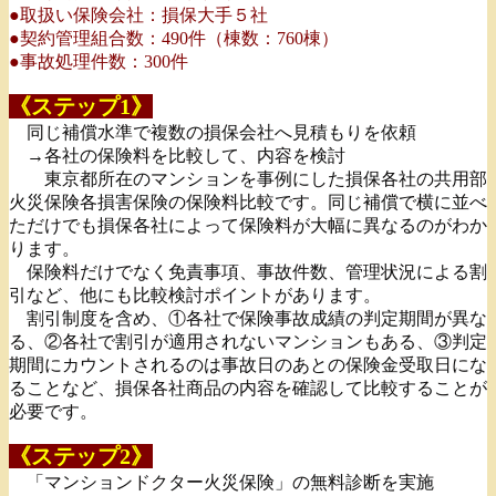
●取扱い保険会社：損保大手５社
●契約管理組合数：490件（棟数：760棟）
●事故処理件数：300件
《ステップ1》
同じ補償水準で複数の損保会社へ見積もりを依頼
→各社の保険料を比較して、内容を検討
東京都所在のマンションを事例にした損保各社の共用部
火災保険各損害保険の保険料比較です。同じ補償で横に並べ
ただけでも損保各社によって保険料が大幅に異なるのがわか
ります。
保険料だけでなく免責事項、事故件数、管理状況による割
引など、他にも比較検討ポイントがあります。
割引制度を含め、①各社で保険事故成績の判定期間が異な
る、②各社で割引が適用されないマンションもある、③判定
期間にカウントされるのは事故日のあとの保険金受取日にな
ることなど、損保各社商品の内容を確認して比較することが
必要です。
《ステップ2》
「マンションドクター火災保険」の無料診断を実施