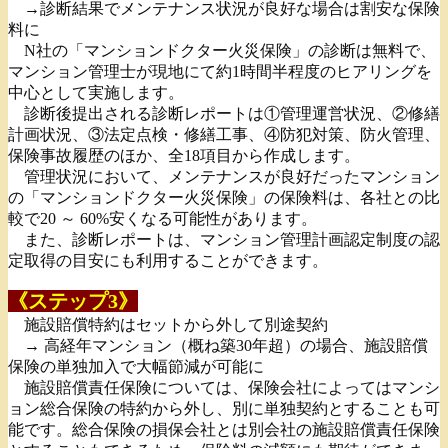
→診断結果でメンテナンス状況が良好な場合は割安な保険
料に
N社の「マンションドクター火災保険」の診断は無料で、
マンション管理士が現地にて約1時間半程度のヒアリングを
中心として実施します。
診断後提出される診断レポートは①管理運営状況、②修繕
計画状況、③法定点検・修繕工事、④防犯対策、防火管理、
保険事故履歴のほか、全18項目から作成します。
管理状況において、メンテナンスが良好だったマンション
の「マンションドクター火災保険」の保険料は、各社との比
較で20 ～ 60%安くなる可能性があります。
また、診断レポートは、マンション管理計画認定制度の認
定取得の目安にも利用することができます。
《ステップ3》
施設賠償特約はセットから外して別途契約
→ 高経年マンション（概ね築30年超）の場合、施設賠償
保険の単独加入で大幅節減が可能に
施設賠償責任保険については、保険会社によってはマンシ
ョン総合保険の特約から外し、別に単独契約とすることも可
能です。総合保険の損保会社とは別会社の施設賠償責任保険