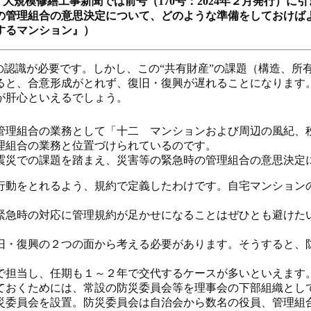
す。大規模修繕工事新聞では前号（170号：2024年２月発行）
の管理組合の意思決定について、どのような準備をしておけば
するマンション』）
の認識が必要です。しかし、この“共有財産”の課題（構造、所
と、合意形成がとれず、復旧・復興が遅れることになります
が肝心といえるでしょう。
管理組合の業務として「十二 マンションおよび周辺の風紀、
理組合の業務と位置づけられているのです。
本大震災での課題を踏まえ、災害等の緊急時の管理組合の意思決
動をとれるよう、規約で定義したわけです。自宅マンション
急時の対応に管理規約が足かせになることはぜひとも避けた
・復興の２つの面から考える必要があります。そうすると、
担当し、任期も１～２年で交代するケースが多いといえます
ておくためには、常設の防災委員会等を理事会の下部組織とし
委員会を設置。防災委員会は自治会から数名の役員、管理組