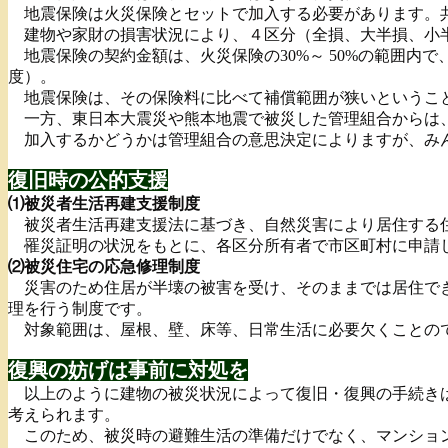
地震保険は火災保険とセットで加入する必要があります。共
建物や家財の損害状況により、４区分（全損、大半損、小
地震保険の契約金額は、火災保険の30%～ 50%の範囲内で、
度）。
地震保険は、その保険料に比べて補償範囲が狭いというこ
一方、東日本大震災や熊本地震で被災した管理組合からは、
加入するかどうかは管理組合の意思決定によりますが、みん
復旧時の公的支援
⑴被災者生活再建支援制度
被災者生活再建支援法に基づき、自然災害により居住する住
罹災証明の状況をもとに、各区分所有者で市区町村に申請
⑵被災住宅の応急修理制度
災害のため住居が半壊の被害を受け、そのままでは居住でき
理を行う制度です。
対象範囲は、屋根、壁、床等、日常生活に必要欠くことの
復興の妨げは事前に対処を
以上のように建物の被災状況によって復旧・復興の手続きは
考えられます。
このため、被災時の避難生活の準備だけでなく、マンション