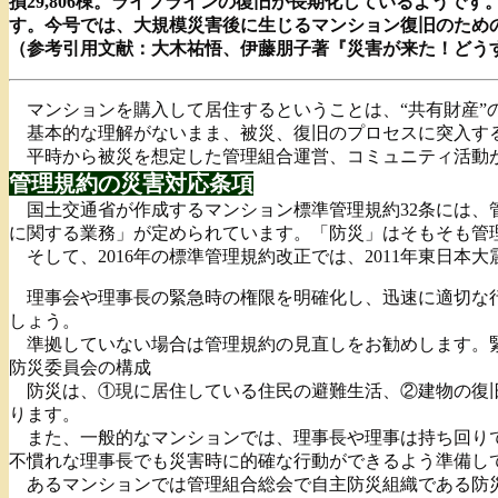
損29,806棟。ライフラインの復旧が長期化しているようで
す。今号では、大規模災害後に生じるマンション復旧のため
（参考引用文献：大木祐悟、伊藤朋子著『災害が来た！どう
マンションを購入して居住するということは、“共有財産”
基本的な理解がないまま、被災、復旧のプロセスに突入する
平時から被災を想定した管理組合運営、コミュニティ活動
管理規約の災害対応条項
国土交通省が作成するマンション標準管理規約32条には、
に関する業務」が定められています。「防災」はそもそも管
そして、2016年の標準管理規約改正では、2011年東日
理事会や理事長の緊急時の権限を明確化し、迅速に適切な行
しょう。
準拠していない場合は管理規約の見直しをお勧めします。緊
防災委員会の構成
防災は、①現に居住している住民の避難生活、②建物の復旧
ります。
また、一般的なマンションでは、理事長や理事は持ち回りで
不慣れな理事長でも災害時に的確な行動ができるよう準備し
あるマンションでは管理組合総会で自主防災組織である防災