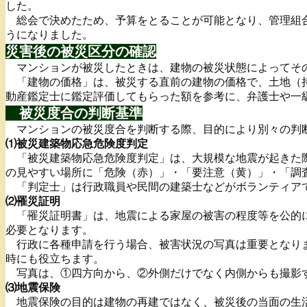
した。
総会で決めたため、予算をとることが可能となり、管理組合
うになりました。
災害後の被災区分の確認
マンションが被災したときは、建物の被災状態によってそ
「建物の価格」は、被災する直前の建物の価格で、土地（持
動産鑑定士に鑑定評価してもらった額を参考に、弁護士や一
被災度合の判断基準
マンションの被災度合を判断する際、目的により別々の判
⑴被災建築物応急危険度判定
「被災建築物応急危険度判定」は、大規模な地震が起きた際
の見やすい場所に「危険（赤）」・「要注意（黄）」・「調
「判定士」は行政職員や民間の建築士などがボランティア
⑵罹災証明
「罹災証明書」は、地震による家屋の被害の程度等を公的に
必要となります。
行政に各種申請を行う場合、被害状況の写真は重要となりま
時にも役立ちます。
写真は、①四方向から、②外側だけでなく内側からも撮影す
⑶地震保険
地震保険の目的は建物の再建ではなく、被災後の当面の生