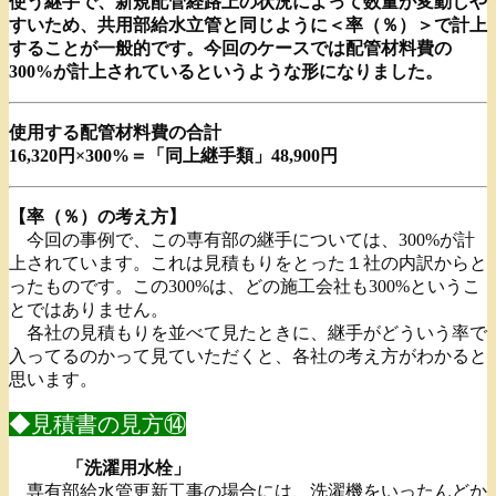
使う継手で、新規配管経路上の状況によって数量が変動しや
すいため、共用部給水立管と同じように＜率（％）＞で計上
することが⼀般的です。今回のケースでは配管材料費の
300%が計上されているというような形になりました。
使用する配管材料費の合計
16,320円×300%＝「同上継手類」48,900円
【率（％）の考え方】
今回の事例で、この専有部の継手については、300%が計
上されています。これは見積もりをとった１社の内訳からと
ったものです。この300%は、どの施工会社も300%というこ
とではありません。
各社の見積もりを並べて見たときに、継手がどういう率で
入ってるのかって見ていただくと、各社の考え方がわかると
思います。
◆見積書の見方⑭
「洗濯用水栓」
専有部給水管更新工事の場合には、洗濯機をいったんどか