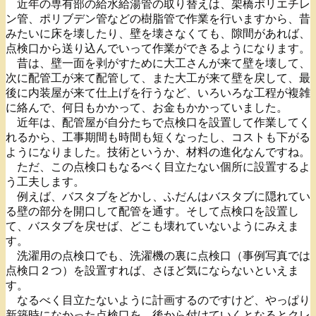
近年の専有部の給水給湯管の取り替えは、架橋ポリエチレ
ン管、ポリブデン管などの樹脂管で作業を行いますから、昔
みたいに床を壊したり、壁を壊さなくても、隙間があれば、
点検口から送り込んでいって作業ができるようになります。
昔は、壁一面を剥がすために大工さんが来て壁を壊して、
次に配管工が来て配管して、また大工が来て壁を戻して、最
後に内装屋が来て仕上げを行うなど、いろいろな工程が複雑
に絡んで、何日もかかって、お金もかかっていました。
近年は、配管屋が自分たちで点検口を設置して作業してく
れるから、工事期間も時間も短くなったし、コストも下がる
ようになりました。技術というか、材料の進化なんですね。
ただ、この点検口もなるべく目立たない個所に設置するよ
う工夫します。
例えば、バスタブをどかし、ふだんはバスタブに隠れてい
る壁の部分を開口して配管を通す。そして点検口を設置し
て、バスタブを戻せば、どこも壊れていないようにみえま
す。
洗濯用の点検口でも、洗濯機の裏に点検口（事例写真では
点検口２つ）を設置すれば、さほど気にならないといえま
す。
なるべく目立たないように計画するのですけど、やっぱり
新築時になかった点検口を、後から付けていくとなるとクレ