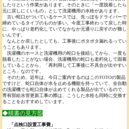
したりという作業があります。そのときに「一度脱着したら
元に戻しにくいもの」として洗濯機用の水栓があります。
古い蛇口がついているケースでは、先っぽをドライバーで
締めているタイプのものが多い。今度工事終わって戻した時
に、やっぱり老朽化していてなかなか元通りに戻すのが難し
いんです。
なんとか戻したとしても、工事後にポタポタ漏れるってい
うこともあります。
洗濯機のホースと洗濯機用の蛇口を接続してから、一度も
脱着したことがない場合、洗濯機用の蛇口も老朽化して固着
していることから、「再利用して工事後に不具合が出やすい
ところ」なのです。
そのため、近年は、今日ご案内するのはこのTOTOの製品
ですけど、蛇口自体が水を止める機能を持っていて、全自動
の洗濯機でも蛇口自体が止めてくれる製品が出ているので、
専有部給水管更新工事の際は、こうした水栓も同時に交換す
ることをおすすめしています。
◆積書の見方⑮
「点検口設置工事費」