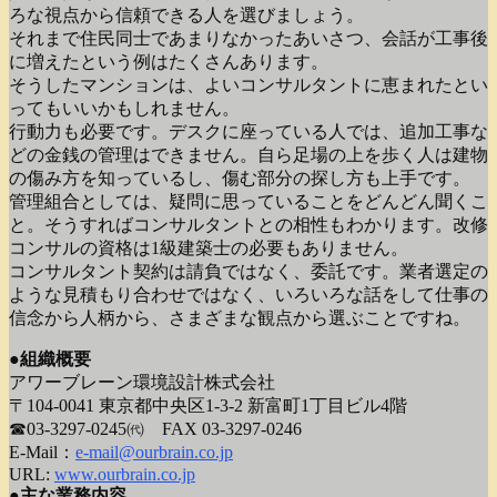
ろな視点から信頼できる人を選びましょう。
それまで住民同士であまりなかったあいさつ、会話が工事後
に増えたという例はたくさんあります。
そうしたマンションは、よいコンサルタントに恵まれたとい
ってもいいかもしれません。
行動力も必要です。デスクに座っている人では、追加工事な
どの金銭の管理はできません。自ら足場の上を歩く人は建物
の傷み方を知っているし、傷む部分の探し方も上手です。
管理組合としては、疑問に思っていることをどんどん聞くこ
と。そうすればコンサルタントとの相性もわかります。改修
コンサルの資格は1級建築士の必要もありません。
コンサルタント契約は請負ではなく、委託です。業者選定の
ような見積もり合わせではなく、いろいろな話をして仕事の
信念から人柄から、さまざまな観点から選ぶことですね。
●組織概要
アワーブレーン環境設計株式会社
〒104-0041 東京都中央区1-3-2 新富町1丁目ビル4階
☎03-3297-0245㈹ FAX 03-3297-0246
E-Mail：
e-mail@ourbrain.co.jp
URL:
www.ourbrain.co.jp
●主な業務内容