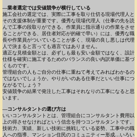
―業者選定では安値競争が横行している
施工会社の選定では、実際に工事を取り仕切る現場代理人と
その支援体制が重要です。優秀な現場代理人（仕事の先を読
んで工事の段取りができる、作業員に指示通りの作業をさせ
ることができる、居住者対応が的確で早い）には、優秀な職
長や作業員がついていることが多く、現場の良し悪しは代理
人で決まると言っても過言ではありません。
適正な見積金額とは、必ずしも最も安い金額ではなく、設計
仕様を確実に施工するためのバランスの良い内訳単価に基づ
くものです。
管理組合の人もご自分の仕事に重ねて考えてみればわかるの
ではないでしょうか。やりがいのある仕事だといい仕事につ
ながるでしょう？
安値競争の結果で発注した工事はそれなりの工事になると思
います。
―コンサルタントの選び方は
いいコンサルタントとは、管理組合にコンサルタント費用以
上の得させなければという信念を持つコンサルタントです。
技術力、実績、新しい技術に挑戦している姿勢、工事中の職
人への指導、マンション住民のコミュニティー形成…いろい