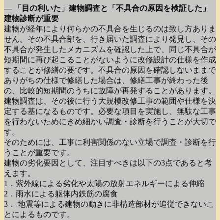
― 「目の利いた」建物調査と「不具合の原因を検証した」
建物診断が重要
建物が経年により何らかの不具合を生じるのは致し方ありま
せん。その不具合部を、行き届いた調査により発見し、その
不具合が発生したメカニズムを確認した上で、同じ不具合が
短期間に再び起こることがないように改修設計の仕様を作成
することが修繕の要です。不具合の原因を確認しないままで
ありがちの仕様で修繕した場合は、修繕工事が終わった後
の、比較的短期間のうちに故障が再発することがあります。
建物調査は、その後に行う大規模改修工事の範囲や仕様を決
定する基になるものです。必要な項目を実施し、無駄な工事
を行わないためにきめ細かい調査・診断を行うことが大切で
す。
そのためには、工事に利害関係のない立場で調査・診断を行
うことが重要です。
建物の劣化要因として、注目すべきは以下の3点であると考
えます。
1．紫外線による劣化や太陽の放射エネルギーによる伸縮
2．雨水による躯体内鉄筋の腐食
3． 地震等による建物の動きに非構造部材が追従できないこ
とによるものです。