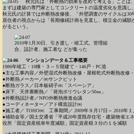
秋元氏は「外断熱の効果を改めて考える」ことは
まずは建築の専門家としてコンクリートの温度劣化を意識し
秋元氏の計算では外断熱改修後、「外壁調査のサイクルは30
居住者の視点からは「長期修繕計画を見直し、積立金の減額
がるという。
2010年1月30日、引き渡し・竣工式。管理組
合、設計者、施工者な どが集った
マンションデータ＆工事概要
1986年竣工・10棟・３～５階建て・146戸・PC造
●主な工事内容／外壁湿式外断熱改修・屋根乾式外断熱改修
●外断熱メーカー／㈱サンクビット
●断熱ガラス／日本板硝子㈱「スペーシア」
●床下、天井裏断熱／「発泡ポリウレタン50㎜」
●外断熱設計者／NPO外断熱推進会議
●コーディネーター／アド構造設計㈱
●施工者／ TOHO㈱ 工事期間／ 2009年９月17日～ 2010年１
●補助金等／国土交通省「平成20年度既存住宅・建築物省エネ
役所「固定資産税単年度減額」固定資産税３分の１を減額