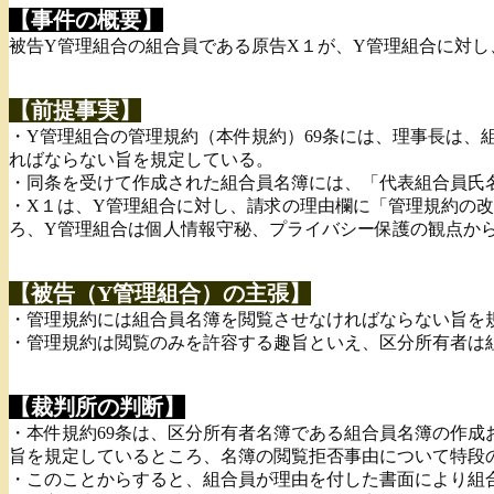
【事件の概要】
被告Y管理組合の組合員である原告X１が、Y管理組合に対
【前提事実】
・Y管理組合の管理規約（本件規約）69条には、理事長は
ればならない旨を規定している。
・同条を受けて作成された組合員名簿には、「代表組合員氏
・X１は、Y管理組合に対し、請求の理由欄に「管理規約の
ろ、Y管理組合は個人情報守秘、プライバシー保護の観点か
【被告（Y管理組合）の主張】
・管理規約には組合員名簿を閲覧させなければならない旨を
・管理規約は閲覧のみを許容する趣旨といえ、区分所有者は
【裁判所の判断】
・本件規約69条は、区分所有者名簿である組合員名簿の作
旨を規定しているところ、名簿の閲覧拒否事由について特段
・このことからすると、組合員が理由を付した書面により組