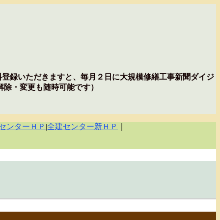
無料登録いただきますと、毎月２日に大規模修繕工事新聞ダイジ
解除・変更も随時可能です）
センターＨＰ
|
全建センター新ＨＰ
｜