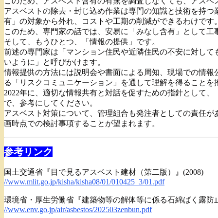
このため、アスベスト含有の有無を調査しなくても、アスベ
アスベストの除去・封じ込め作業は専門の知識と技術を持つ
有」の対象から外れ、コストや工期の削減ができるわけです
このため、専門家の話では、安易に「みなし含有」として工
そして、もうひとつ、「情報の提供」です。
前述の専門家は「マンション住民や近隣住民の不安に対して
いように」と呼びかけます。
情報提供の方法には説明会や書面による周知、現場での情報
る「リスクコミュニケーション」を通して理解を得ることを
2022年に、適切な情報共有と対話を促すための指針として
で、参考にしてください。
アスベスト対策について、管理組合も発注者としての責任が
画時点での検討事項することが望まれます。
参考リンク
国土交通省『目で見るアスベスト建材（第二版）』(2008)
//www.mlit.go.jp/kisha/kisha08/01/010425_3/01.pdf
環境省・厚生労働省『建築物等の解体等に係る石綿ばく露防止
//www.env.go.jp/air/asbestos/202503zenbun.pdf