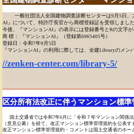
一般社団法人全国建物調査診断センターは9月5日、
AI』について、特許庁長官から商標登録証を受領しまし
今後、『マンションAI』の表示には登録番号とRの文字
商 標： 『マンションAI』（登録第6965405号）
登録日：令和7年9月5日
『マンションAI』の利用に際しては、全建Libraryの
//zenken-center.com/library-5/
区分所有法改正に伴うマンション標準
国土交通省では令和7年6月に「令和７年マンション関係法
（意見公募）を経て、改正マンション標準管理規約を公表す
改正マンション標準管理規約・コメントは国土交通省のホー