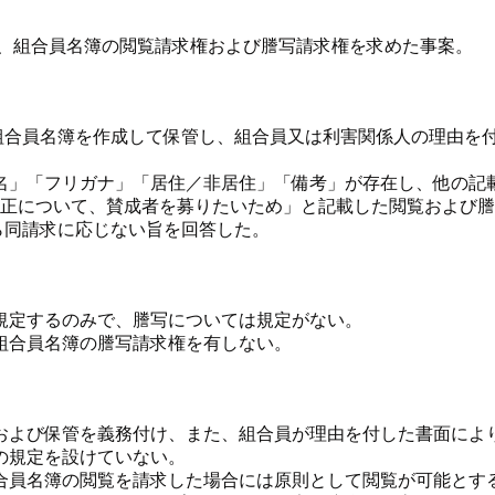
し、組合員名簿の閲覧請求権および謄写請求権を求めた事案。
、組合員名簿を作成して保管し、組合員又は利害関係人の理由を
名」「フリガナ」「居住／非居住」「備考」が存在し、他の記
改正について、賛成者を募りたいため」と記載した閲覧および
ら同請求に応じない旨を回答した。
規定するのみで、謄写については規定がない。
組合員名簿の謄写請求権を有しない。
成および保管を義務付け、また、組合員が理由を付した書面によ
の規定を設けていない。
合員名簿の閲覧を請求した場合には原則として閲覧が可能とす