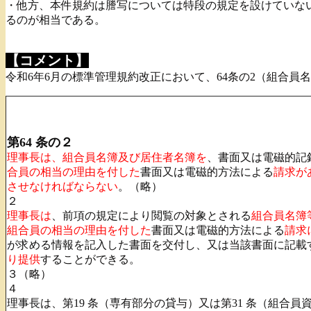
・他方、本件規約は謄写については特段の規定を設けていな
るのが相当である。
【コメント】
令和6年6月の標準管理規約改正において、64条の2（組合
第64 条の２
理事長は、組合員名簿及び居住者名簿を
、書面又は電磁的記
合員の相当の理由を付した
書面又は電磁的方法による
請求が
させなければならない
。（略）
２
理事長は
、前項の規定により閲覧の対象とされる
組合員名簿
組合員の相当の理由を付した
書面又は電磁的方法による
請求
が求める情報を記入した書面を交付し、又は当該書面に記載
り提供
することができる。
３（略）
４
理事長は、第19 条（専有部分の貸与）又は第31 条（組合