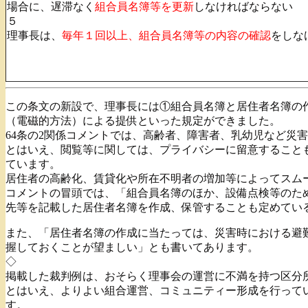
場合に、遅滞なく
組合員名簿等を更新
しなければならない
５
理事長は、
毎年１回以上、組合員名簿等の内容の確認
をしな
この条文の新設で、理事長には①組合員名簿と居住者名簿の
（電磁的方法）による提供といった規定ができました。
64条の2関係コメントでは、高齢者、障害者、乳幼児など災
とはいえ、閲覧等に関しては、プライバシーに留意すること
ています。
居住者の高齢化、賃貸化や所在不明者の増加等によってスム
コメントの冒頭では、「組合員名簿のほか、設備点検等のた
先等を記載した居住者名簿を作成、保管することも定めてい
また、「居住者名簿の作成に当たっては、災害時における避
握しておくことが望ましい」とも書いてあります。
◇
掲載した裁判例は、おそらく理事会の運営に不満を持つ区分所
とはいえ、よりよい組合運営、コミュニティー形成を行って
す。