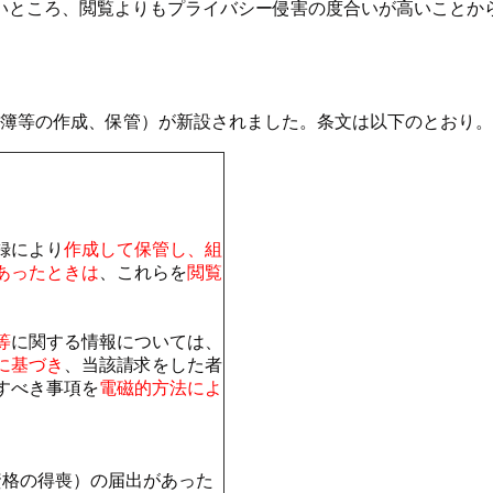
いところ、閲覧よりもプライバシー侵害の度合いが高いことか
員名簿等の作成、保管）が新設されました。条文は以下のとおり。
録により
作成して保管し、組
あったときは
、これらを
閲覧
等
に関する情報については、
に基づき
、当該請求をした者
すべき事項を
電磁的方法によ
員資格の得喪）の届出があった