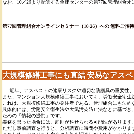
なお、10／26より配信する全建センターの第77回管理組
第
77
回
管理
組合
オンライン
セミナー
（
10
-
26
）への 無料ご招
大規模修繕工事にも直結 安易なアス
近年、アスベストの健康リスクや適切な防護具の重要性、
また、マンション大規模修繕工事においても、労働安全衛生
これは、大規模修繕工事の発注者である、管理組合にも法的
具体的には、労働安全衛生法や大気汚染防止法などに基づき
ための「情報の提供」です。
義務を怠った場合には、罰則が科せられる可能性があります
ただし事前調査を行うと、分析調査に時間や費用がかかりま