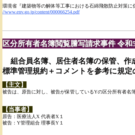
環境省『建築物等の解体等工事における石綿飛散防止対策に係る
//www.env.go.jp/content/000066254.pdf
区分所有者名簿閲覧謄写請求事件 令和5
組合員名簿、居住者名簿の保管、作
標準管理規約＋コメントを参考に規定
【主文】
被告は、原告に対し、被告が保管しているYの区分所有者名
【当事者】
原告：医療法人X 代表者X１
被告：Y管理組合 理事長Y１