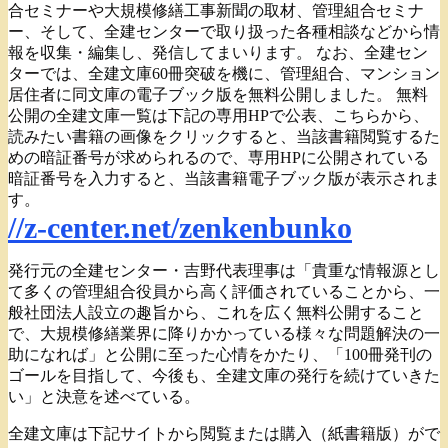
合セミナーや大規模修繕工事新聞の取材、管理組合セミナ
ー、そして、全建センターで取り扱った各種相談などから情
報を収集・編集し、発信してまいります。 なお、全建セン
ターでは、全建文庫60冊突破を機に、管理組合、マンション
居住者に同文庫の電子ブック版を無料公開しました。 無料
公開の全建文庫一覧は下記の専用HPで公表、こちらから、
読みたい書籍の画像をクリックすると、当該書籍閲覧するた
めの暗証番号が求められるので、専用HPに公開されている
暗証番号を入力すると、当該書籍電子ブック版が表示されま
す。
//z-center.net/zenkenbunko
発行元の全建センター・吉野代表理事は「貴重な情報源とし
て多くの管理組合役員から高く評価されていることから、一
般社団法人設立の趣旨から、これを広く無料公開すること
で、大規模修繕業界に降りかかっている様々な問題解決の一
助になれば」と公開に至った心情をかたり、「100冊発刊の
ゴールを目指して、今後も、全建文庫の発行を続けていきた
い」と決意を述べている。
全建文庫は下記サイトから閲覧または購入（紙書籍版）がで