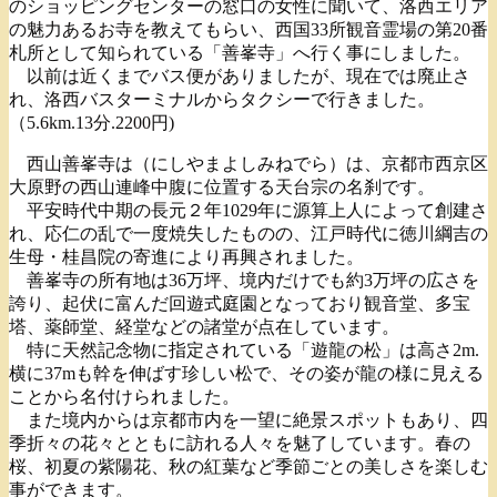
のショッピングセンターの窓口の女性に聞いて、洛西エリア
の魅力あるお寺を教えてもらい、西国33所観音霊場の第20番
札所として知られている「善峯寺」へ行く事にしました。
以前は近くまでバス便がありましたが、現在では廃止さ
れ、洛西バスターミナルからタクシーで行きました。
（5.6km.13分.2200円)
西山善峯寺は（にしやまよしみねでら）は、京都市西京区
大原野の西山連峰中腹に位置する天台宗の名刹です。
平安時代中期の長元２年1029年に源算上人によって創建さ
れ、応仁の乱で一度焼失したものの、江戸時代に徳川綱吉の
生母・桂昌院の寄進により再興されました。
善峯寺の所有地は36万坪、境内だけでも約3万坪の広さを
誇り、起伏に富んだ回遊式庭園となっており観音堂、多宝
塔、薬師堂、経堂などの諸堂が点在しています。
特に天然記念物に指定されている「遊龍の松」は高さ2m.
横に37mも幹を伸ばす珍しい松で、その姿が龍の様に見える
ことから名付けられました。
また境内からは京都市内を一望に絶景スポットもあり、四
季折々の花々とともに訪れる人々を魅了しています。春の
桜、初夏の紫陽花、秋の紅葉など季節ごとの美しさを楽しむ
事ができます。