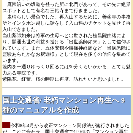
庭園沿いの坂道を登った所に北門があって、その先に絶景
スポットとして有名な三鈷寺まで行きました。
素晴らしい景色でした。再入山するために、善峯寺の事務
所とインタホン越しに話をして入山料のチケットを見せて再
入山できました。
当山薬師如来は将軍の生母へと出世された桂昌院由緒によ
り、開運出世の利益を授ける「出世薬師如来」として信仰さ
れています。また、五体安穏や腰痛神経痛など「当病悉除に
霊験あらたかなお釈迦様」として現在も多くの信仰を集めて
います。
境内を一通りゆっくり回るには90分くらいかかる、とても魅
力ある寺院です。
紫陽花、紅葉、桜の時期に再度、訪れたいと思いました。
国土交通省/ 老朽マンション再生へ 9
種のマニュアルを作成
令和8年4月から改正マンション関係法が施行されました
が、これに合わせ、国土交通省では9種の「マンション再生