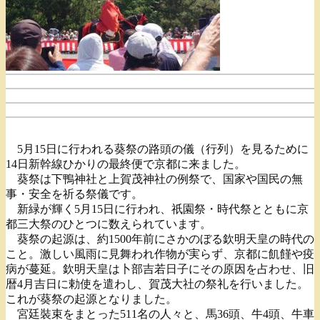
5月15日に行われる葵祭の路頭の儀（行列）を見るために
14日新幹線ひかりの最終便で京都に来ました。
葵祭は下鴨神社と上賀茂神社の例祭で、国家や国民の無
事・安全を祈る祭儀です。
新緑が輝く5月15日に行われ、祇園祭・時代祭とともに京
都三大祭のひとつに数えられています。
葵祭の起源は、約1500年前にさかのぼる欽明天皇の時代の
こと。激しい風雨に見舞われ作物が実らず、京都に飢饉や疫
病が蔓延。欽明天皇は卜部吉若日子にその原因を占わせ、旧
暦4月吉日に勅使を遣わし、賀茂大社の祭礼を行いました。
これが葵祭の起源となりました。
宮廷裝束をまとった511名の人々と、馬36頭、牛4頭、牛車