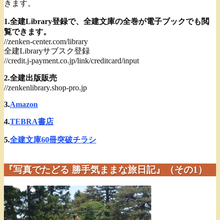
きます。
1.全建Library登録で、全建文庫の全巻が電子ブックでも閲
覧できます。
//zenken-center.com/library
全建Libraryサブスク登録
//credit.j-payment.co.jp/link/creditcard/input
2.全建出版販売
//zenkenlibrary.shop-pro.jp
3.
Amazon
4.
TEBRA書店
5.
全建文庫60冊突破チラシ
『写真でたどる 勝手気ままな旅日記』（その1）