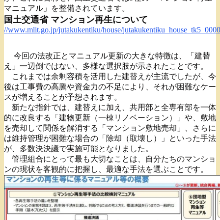
マニュアル」を整備されています。
国土交通省 マンション再生について
//www.mlit.go.jp/jutakukentiku/house/jutakukentiku_house_tk5_000
今回の法改正とマニュアル更新の大きな特徴は、「建替
え」一辺倒ではない、多様な選択肢が示されたことです。
これまでは余剰容積を活用した建替えが主流でしたが、今
後は工事費の高騰や資金力の不足により、それが困難なケー
スが増えることが予想されます。
新たな指針では、建替えに加え、共用部と全専有部を一体
的に改良する「建物更新（一棟リノベーション）」や、敷地
を売却して関係を解消する「マンション敷地売却」、さらに
は維持管理が困難な場合の「除却（取壊し）」といった手法
が、多数決決議で実施可能となりました。
管理組合にとって最も大切なことは、自分たちのマンショ
ンの現状を客観的に把握し、最適な手法を選ぶことです。