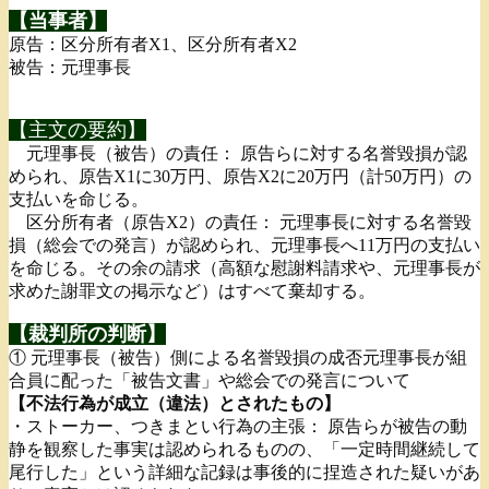
【当事者】
原告：区分所有者X1、区分所有者X2
被告：元理事長
【主文の要約】
元理事長（被告）の責任： 原告らに対する名誉毀損が認
められ、原告X1に30万円、原告X2に20万円（計50万円）の
支払いを命じる。
区分所有者（原告X2）の責任： 元理事長に対する名誉毀
損（総会での発言）が認められ、元理事長へ11万円の支払い
を命じる。その余の請求（高額な慰謝料請求や、元理事長が
求めた謝罪文の掲示など）はすべて棄却する。
【裁判所の判断】
① 元理事長（被告）側による名誉毀損の成否元理事長が組
合員に配った「被告文書」や総会での発言について
【不法行為が成立（違法）とされたもの】
・ストーカー、つきまとい行為の主張： 原告らが被告の動
静を観察した事実は認められるものの、「一定時間継続して
尾行した」という詳細な記録は事後的に捏造された疑いがあ