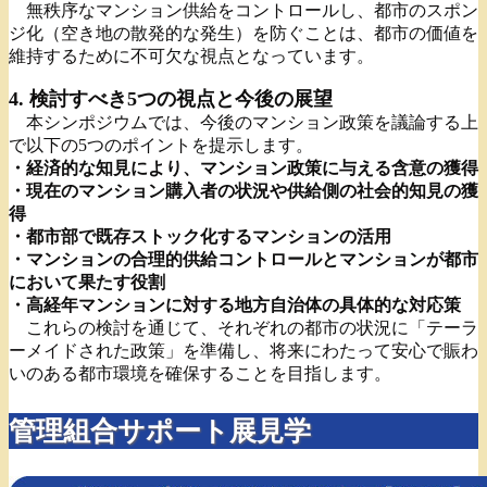
無秩序なマンション供給をコントロールし、都市のスポン
ジ化（空き地の散発的な発生）を防ぐことは、都市の価値を
維持するために不可欠な視点となっています。
4. 検討すべき5つの視点と今後の展望
本シンポジウムでは、今後のマンション政策を議論する上
で以下の5つのポイントを提示します。
・経済的な知見により、マンション政策に与える含意の獲得
・現在のマンション購入者の状況や供給側の社会的知見の獲
得
・都市部で既存ストック化するマンションの活用
・マンションの合理的供給コントロールとマンションが都市
において果たす役割
・高経年マンションに対する地方自治体の具体的な対応策
これらの検討を通じて、それぞれの都市の状況に「テーラ
ーメイドされた政策」を準備し、将来にわたって安心で賑わ
いのある都市環境を確保することを目指します。
管理組合サポート展見学