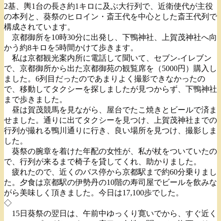
2基、輿1台の長さ約1キロに及ぶ大行列で、近衛使代が主役
の本列と、葵祭のヒロイン・斎王代を中心とした斎王代列で
構成されています。
京都御所を10時30分に出発し、下鴨神社、上賀茂神社へ向
かう約8キロを5時間かけて歩きます。
私は京都観光案内所に電話して聞いて、セブン-イレブン
で、京都御所から出た京都御苑の観覧席を（5000円）購入し
ました。6列目だったのであまりよく撮影できなかったの
で、移動してタクシーを探しましたが見つからず、下鴨神社
まで歩きました。
昼は賀茂競馬を見ながら、屋台でたこ焼きとビールで済ま
せました。通りに出てタクシーを見つけ、上賀茂神社までの
行列が撮れる鴨川通りに行き、良い場所を見つけ、撮影しま
した。
葵祭の腕章を着けた年配の女性が、私が杖をついていたの
で、行列が来るまで椅子を貸してくれ、助かりました。
疲れたので、近くのバス停から京都駅まで約60分乗りまし
た。夕食は京都駅の伊勢丹の10階の寿司屋でビールを飲みな
がら美味しく頂きました。今日は17,100歩でした。
◇
15日葵祭の翌日は、午前中ゆっくり寛いでから、すぐ近く