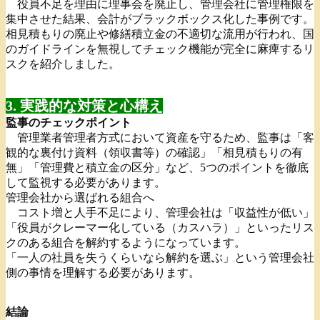
役員不足を理由に理事会を廃止し、管理会社に管理権限を
集中させた結果、会計がブラックボックス化した事例です。
相見積もりの廃止や修繕積立金の不適切な流用が行われ、国
のガイドラインを無視してチェック機能が完全に麻痺するリ
スクを紹介しました。
3. 実践的な対策と心構え
監事のチェックポイント
管理業者管理者方式において資産を守るため、監事は「客
観的な裏付け資料（領収書等）の確認」「相見積もりの有
無」「管理費と積立金の区分」など、5つのポイントを徹底
して監視する必要があります。
管理会社から選ばれる組合へ
コスト増と人手不足により、管理会社は「収益性が低い」
「役員がクレーマー化している（カスハラ）」といったリス
クのある組合を解約するようになっています。
「一人の社員を失うくらいなら解約を選ぶ」という管理会社
側の事情を理解する必要があります。
結論