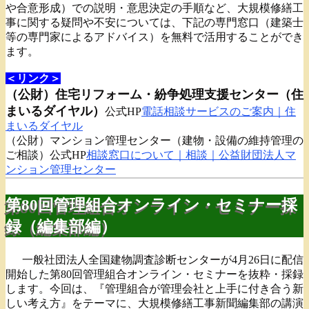
や合意形成）での説明・意思決定の手順など、大規模修繕工
事に関する疑問や不安については、下記の専門窓口（建築士
等の専門家によるアドバイス）を無料で活用することができ
ます。
＜リンク＞
（公財）住宅リフォーム・紛争処理支援センター（住
まいるダイヤル）
公式HP
電話相談サービスのご案内｜住
まいるダイヤル
（公財）マンション管理センター（建物・設備の維持管理の
ご相談）公式HP
相談窓口について｜相談｜公益財団法人マ
ンション管理センター
第80回管理組合オンライン・セミナー採
録（編集部編）
一般社団法人全国建物調査診断センターが4月26日に配信
開始した第80回管理組合オンライン・セミナーを抜粋・採録
します。今回は、『管理組合が管理会社と上手に付き合う新
しい考え方』をテーマに、大規模修繕工事新聞編集部の講演