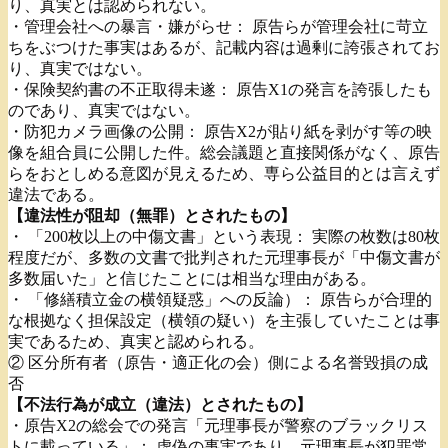
り、真実とは認められない。
・管理会社への暴言・嫌がらせ： 原告らが管理会社に苛立
ちをぶつけた事実はあるが、記載内容は過剰に誇張されてお
り、真実ではない。
・保険契約書の不正取得未遂： 原告X1の発言を誇張したも
のであり、真実ではない。
・防犯カメラ画像の公開： 原告X2が貼り紙を剥がす等の映
像を組合員に公開した件。総会議題と直接関係がなく、原告
らをおとしめる意図が見えるため、専ら公益目的とは言えず
違法である。
【違法性が阻却（無罪）とされたもの】
・ 「200枚以上の中傷文書」という表現： 実際の枚数は80枚
程度だが、多数の文書で批判された元理事長が「中傷文書が
多数届いた」と信じたことには相当な理由がある。
・ 「修繕積立金の横領疑惑」への反論）： 原告らが合理的
な根拠なく担保設定（横領の疑い）を主張していたことは事
実であるため、真実と認められる。
② 区分所有者（原告・適正化の会）側による名誉毀損の成
否
【不法行為が成立（違法）とされたもの】
・原告X2の総会での発言「元理事長が警察のブラックリス
トに載っている」： 虚偽の事実であり、元理事長が犯罪常