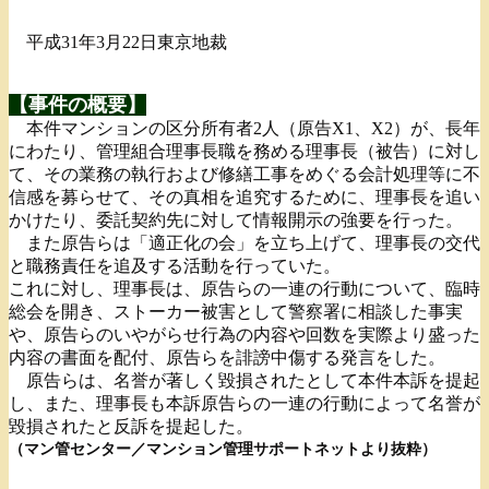
平成31年3月22日東京地裁
【事件の概要】
本件マンションの区分所有者2人（原告X1、X2）が、長年
にわたり、管理組合理事長職を務める理事長（被告）に対し
て、その業務の執行および修繕工事をめぐる会計処理等に不
信感を募らせて、その真相を追究するために、理事長を追い
かけたり、委託契約先に対して情報開示の強要を行った。
また原告らは「適正化の会」を立ち上げて、理事長の交代
と職務責任を追及する活動を行っていた。
これに対し、理事長は、原告らの一連の行動について、臨時
総会を開き、ストーカー被害として警察署に相談した事実
や、原告らのいやがらせ行為の内容や回数を実際より盛った
内容の書面を配付、原告らを誹謗中傷する発言をした。
原告らは、名誉が著しく毀損されたとして本件本訴を提起
し、また、理事長も本訴原告らの一連の行動によって名誉が
毀損されたと反訴を提起した。
（マン管センター／マンション管理サポートネットより抜粋）