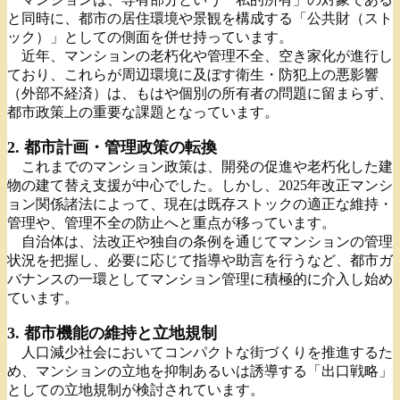
と同時に、都市の居住環境や景観を構成する「公共財（スト
ック）」としての側面を併せ持っています。
近年、マンションの老朽化や管理不全、空き家化が進行し
ており、これらが周辺環境に及ぼす衛生・防犯上の悪影響
（外部不経済）は、もはや個別の所有者の問題に留まらず、
都市政策上の重要な課題となっています。
2. 都市計画・管理政策の転換
これまでのマンション政策は、開発の促進や老朽化した建
物の建て替え支援が中心でした。しかし、2025年改正マンシ
ョン関係諸法によって、現在は既存ストックの適正な維持・
管理や、管理不全の防止へと重点が移っています。
自治体は、法改正や独自の条例を通じてマンションの管理
状況を把握し、必要に応じて指導や助言を行うなど、都市ガ
バナンスの一環としてマンション管理に積極的に介入し始め
ています。
3. 都市機能の維持と立地規制
人口減少社会においてコンパクトな街づくりを推進するた
め、マンションの立地を抑制あるいは誘導する「出口戦略」
としての立地規制が検討されています。