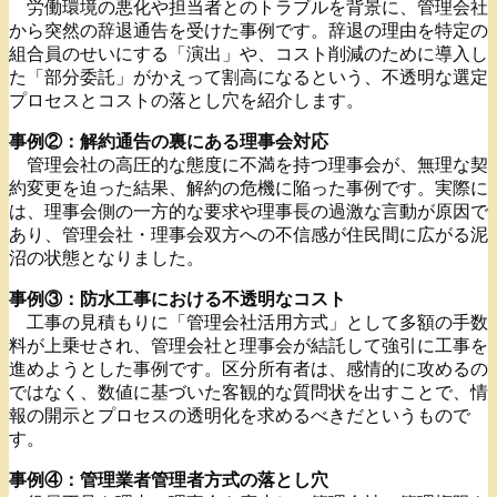
労働環境の悪化や担当者とのトラブルを背景に、管理会社
から突然の辞退通告を受けた事例です。辞退の理由を特定の
組合員のせいにする「演出」や、コスト削減のために導入し
た「部分委託」がかえって割高になるという、不透明な選定
プロセスとコストの落とし穴を紹介します。
事例②：解約通告の裏にある理事会対応
管理会社の高圧的な態度に不満を持つ理事会が、無理な契
約変更を迫った結果、解約の危機に陥った事例です。実際に
は、理事会側の一方的な要求や理事長の過激な言動が原因で
あり、管理会社・理事会双方への不信感が住民間に広がる泥
沼の状態となりました。
事例③：防水工事における不透明なコスト
工事の見積もりに「管理会社活用方式」として多額の手数
料が上乗せされ、管理会社と理事会が結託して強引に工事を
進めようとした事例です。区分所有者は、感情的に攻めるの
ではなく、数値に基づいた客観的な質問状を出すことで、情
報の開示とプロセスの透明化を求めるべきだというもので
す。
事例④：管理業者管理者方式の落とし穴