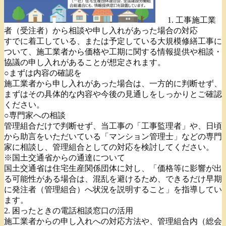
1. 工事施工業
者（受注者）から相談や申し入れがあった場合の対応
すでに着工している、または予定している大規模修繕工事に
ついて、施工業者から価格や工期に関する情報提供や相談・
協議の申し入れがあることが想定されます。
○まずは内容の確認を
施工業者から申し入れがあった場合は、一方的に判断せず、
まずはその具体的な内容や今後の見通しをしっかりとご確認
ください。
○専門家への相談
管理組合だけで判断せず、当工事の「工事監理者」や、日頃
から助言をいただいている「マンション管理士」などの専門
家に相談し、管理組合としての対応を検討してください。
※国土交通省からの通達について
国土交通省は住宅生産関係団体に対し、「価格等に影響が出
る可能性がある場合は、混乱を避けるため、できるだけ早期
に発注者（管理組合）へ状況を説明すること」を指導してい
ます。
2. 困ったときの電話相談窓口の活用
施工業者からの申し入れへの対応方法や、管理組合内（総会