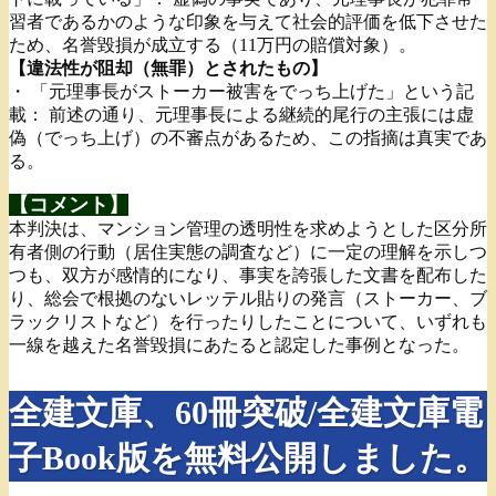
習者であるかのような印象を与えて社会的評価を低下させた
ため、名誉毀損が成立する（11万円の賠償対象）。
【違法性が阻却（無罪）とされたもの】
・ 「元理事長がストーカー被害をでっち上げた」という記
載： 前述の通り、元理事長による継続的尾行の主張には虚
偽（でっち上げ）の不審点があるため、この指摘は真実であ
る。
【コメント】
本判決は、マンション管理の透明性を求めようとした区分所
有者側の行動（居住実態の調査など）に一定の理解を示しつ
つも、双方が感情的になり、事実を誇張した文書を配布した
り、総会で根拠のないレッテル貼りの発言（ストーカー、ブ
ラックリストなど）を行ったりしたことについて、いずれも
一線を越えた名誉毀損にあたると認定した事例となった。
全建文庫、60冊突破/全建文庫電
子Book版を無料公開しました。