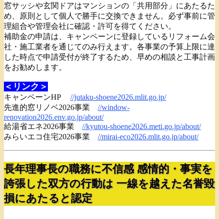
窓サッシや玄関ドアはマンションの「共用部分」にあたるた
め、原則として個人で勝手に交換できません。必ず事前に管
理組合や管理会社に確認・許可を得てください。
補助金の申請は、キャンペーンに登録しているリフォーム会
社・施工業者を通じてのみ行えます。各事業の予算上限に達
した時点で申請受付が終了するため、早めの相談と工事計画
をお勧めします。
＜リンク＞
キャンペーンHP
//jutaku-shoene2026.mlit.go.jp/
先進的窓リノベ2026事業
//window-
renovation2026.env.go.jp/about/
給湯省エネ2026事業
//kyutou-shoene2026.meti.go.jp/about/
みらいエコ住宅2026事業
//mirai-eco2026.mlit.go.jp/about/
長年理事長の職務に不信感 感情的・事実を
誇張した双方の行動は 一線を越えた名誉毀
損にあたると認定