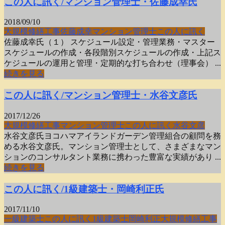
この人に訊く/マンション管理士・佐藤成幸氏
2018/09/10
大規模修繕工事
佐藤成幸
マンション管理士
この人に訊く
佐藤成幸氏（１） スケジュール設定・管理業務・マスター
スケジュールの作成・各段階別スケジュールの作成・上記ス
ケジュールの運用と管理・定期的な打ち合わせ（理事会） ...
続きを見る
この人に訊く/マンション管理士・水谷文彦氏
2017/12/26
大規模修繕工事
マンション管理士
この人に訊く
水谷文彦
水谷文彦氏ヨコハマアイランドガーデン管理組合の顧問を務
める水谷文彦氏。マンション管理士として、さまざまなマン
ションのコンサルタント業務に携わった豊富な実績があり ...
続きを見る
この人に訊く/1級建築士・岡崎利正氏
2017/11/10
一級建築士
この人に訊く
1級建築士
岡崎利正
大規模修繕工事