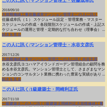
この人に訊く/マンション管理士・佐藤成幸氏
2018/09/10
大規模修繕工事
佐藤成幸
マンション管理士
この人に訊く
佐藤成幸氏（１） スケジュール設定・管理業務・マスター
スケジュールの作成・各段階別スケジュールの作成・上記ス
ケジュールの運用と管理・定期的な打ち合わせ（理事会） ...
続きを見る
この人に訊く/マンション管理士・水谷文彦氏
2017/12/26
大規模修繕工事
マンション管理士
この人に訊く
水谷文彦
水谷文彦氏ヨコハマアイランドガーデン管理組合の顧問を務
める水谷文彦氏。マンション管理士として、さまざまなマン
ションのコンサルタント業務に携わった豊富な実績があり ...
続きを見る
この人に訊く/1級建築士・岡崎利正氏
2017/11/10
一級建築士
この人に訊く
1級建築士
岡崎利正
大規模修繕工事