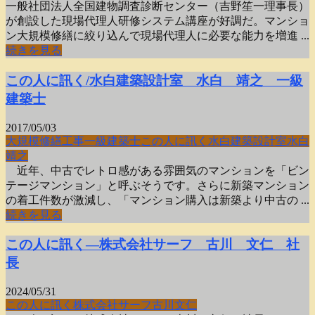
一般社団法人全国建物調査診断センター（吉野笙一理事長）
が創設した現場代理人研修システム講座が好調だ。マンショ
ン大規模修繕に絞り込んで現場代理人に必要な能力を増進 ...
続きを見る
この人に訊く/水白建築設計室 水白 靖之 一級
建築士
2017/05/03
大規模修繕工事
一級建築士
この人に訊く
水白建築設計室
水白
靖之
近年、中古でレトロ感がある雰囲気のマンションを「ビン
テージマンション」と呼ぶそうです。さらに新築マンション
の着工件数が激減し、「マンション購入は新築より中古の ...
続きを見る
この人に訊く―株式会社サーフ 古川 文仁 社
長
2024/05/31
この人に訊く
株式会社サーフ
古川文仁