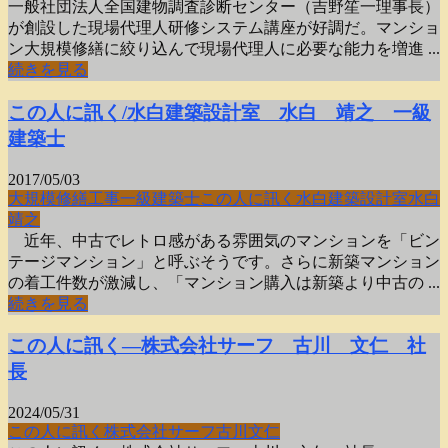
一般社団法人全国建物調査診断センター（吉野笙一理事長）
が創設した現場代理人研修システム講座が好調だ。マンショ
ン大規模修繕に絞り込んで現場代理人に必要な能力を増進 ...
続きを見る
この人に訊く/水白建築設計室 水白 靖之 一級
建築士
2017/05/03
大規模修繕工事
一級建築士
この人に訊く
水白建築設計室
水白
靖之
近年、中古でレトロ感がある雰囲気のマンションを「ビン
テージマンション」と呼ぶそうです。さらに新築マンション
の着工件数が激減し、「マンション購入は新築より中古の ...
続きを見る
この人に訊く―株式会社サーフ 古川 文仁 社
長
2024/05/31
この人に訊く
株式会社サーフ
古川文仁