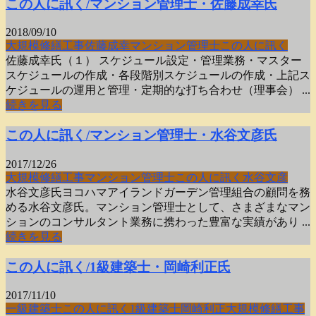
この人に訊く/マンション管理士・佐藤成幸氏
2018/09/10
大規模修繕工事
佐藤成幸
マンション管理士
この人に訊く
佐藤成幸氏（１） スケジュール設定・管理業務・マスター
スケジュールの作成・各段階別スケジュールの作成・上記ス
ケジュールの運用と管理・定期的な打ち合わせ（理事会） ...
続きを見る
この人に訊く/マンション管理士・水谷文彦氏
2017/12/26
大規模修繕工事
マンション管理士
この人に訊く
水谷文彦
水谷文彦氏ヨコハマアイランドガーデン管理組合の顧問を務
める水谷文彦氏。マンション管理士として、さまざまなマン
ションのコンサルタント業務に携わった豊富な実績があり ...
続きを見る
この人に訊く/1級建築士・岡崎利正氏
2017/11/10
一級建築士
この人に訊く
1級建築士
岡崎利正
大規模修繕工事