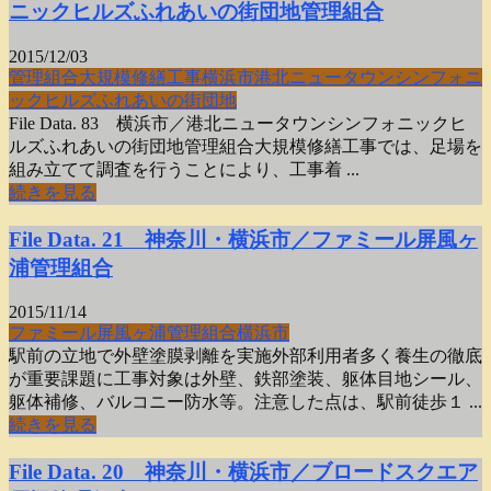
ニックヒルズふれあいの街団地管理組合
2015/12/03
管理組合
大規模
修繕工事
横浜市
港北ニュータウン
シンフォニ
ックヒルズ
ふれあいの街団地
File Data. 83 横浜市／港北ニュータウンシンフォニックヒ
ルズふれあいの街団地管理組合大規模修繕工事では、足場を
組み立てて調査を行うことにより、工事着 ...
続きを見る
File Data. 21 神奈川・横浜市／ファミール屏風ヶ
浦管理組合
2015/11/14
ファミール屏風ヶ浦
管理組合
横浜市
駅前の立地で外壁塗膜剥離を実施外部利用者多く養生の徹底
が重要課題に工事対象は外壁、鉄部塗装、躯体目地シール、
躯体補修、バルコニー防水等。注意した点は、駅前徒歩１ ...
続きを見る
File Data. 20 神奈川・横浜市／ブロードスクエア