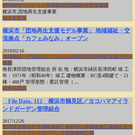
管理組合
マンション管理
横浜市
団地再生支援事業
横浜市,団地再生支援事業
続きを見る
横浜市「団地再生支援モデル事業」 地域福祉・交
流拠点「カフェみなみ」オープン
2018/02/16
地域福祉・交流拠点
カフェみなみ
横浜市
団地再生支援モデル
事業
南長津田団地管理組合 所 在 地：横浜市緑区長津田町 竣 工
年：1971年（昭和46年）竣工 建物概要：RC造4階建て・21
棟・488戸 管理形態：委託管理（ ...
続きを見る
File Data. 112 横浜市鶴見区／ヨコハマアイラ
ンドガーデン管理組合
2017/12/26
管理組合
横浜市
大規模修繕工事新聞
大規模改修工事
鶴見区
ヨ
コハマアイランドガーデン
大規模修繕工事