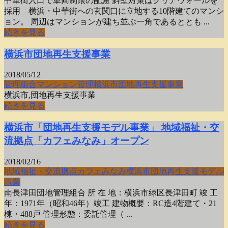
中華街入口で車両制限の配慮 斜壁対策はクリアウォールを
採用 横浜・中華街への玄関口に立地する10階建てのマンシ
ョン。 周辺はマンションが建ち並ぶ一角であるととも ...
続きを見る
横浜市団地再生支援事業
2018/05/12
管理組合
マンション管理
横浜市
団地再生支援事業
横浜市,団地再生支援事業
続きを見る
横浜市「団地再生支援モデル事業」 地域福祉・交
流拠点「カフェみなみ」オープン
2018/02/16
地域福祉・交流拠点
カフェみなみ
横浜市
団地再生支援モデル
事業
南長津田団地管理組合 所 在 地：横浜市緑区長津田町 竣 工
年：1971年（昭和46年）竣工 建物概要：RC造4階建て・21
棟・488戸 管理形態：委託管理（ ...
続きを見る