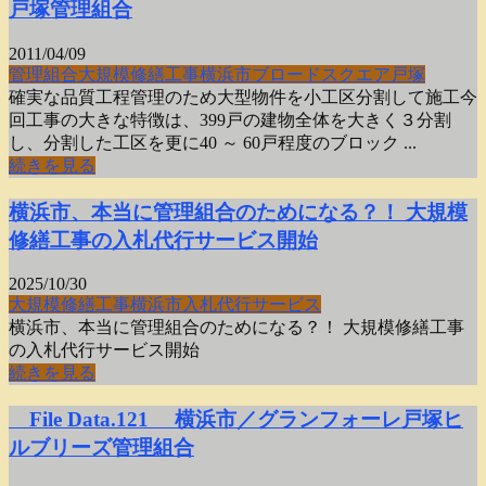
戸塚管理組合
2011/04/09
管理組合
大規模
修繕工事
横浜市
ブロードスクエア戸塚
確実な品質工程管理のため大型物件を小工区分割して施工今
回工事の大きな特徴は、399戸の建物全体を大きく３分割
し、分割した工区を更に40 ～ 60戸程度のブロック ...
続きを見る
横浜市、本当に管理組合のためになる？！ 大規模
修繕工事の入札代行サービス開始
2025/10/30
大規模修繕工事
横浜市
入札代行サービス
横浜市、本当に管理組合のためになる？！ 大規模修繕工事
の入札代行サービス開始
続きを見る
File Data.121 横浜市／グランフォーレ戸塚ヒ
ルブリーズ管理組合