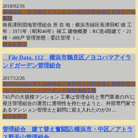
2018/02/16
地域福祉・交流拠点
カフェみなみ
横浜市
団地再生支援モデル
事業
南長津田団地管理組合 所 在 地：横浜市緑区長津田町 竣 工
年：1971年（昭和46年）竣工 建物概要：RC造4階建て・21
棟・488戸 管理形態：委託管理（ ...
続きを見る
File Data. 112 横浜市鶴見区／ヨコハマアイラ
ンドガーデン管理組合
2017/12/26
管理組合
横浜市
大規模修繕工事新聞
大規模改修工事
鶴見区
ヨ
コハマアイランドガーデン
大規模修繕工事
745戸の大規模マンション 工事は管理会社と専門業者のJVに
発注管理組合の運営に透明性を持たせようと、外部専門家で
あるマンション管理士と顧問に迎え入れたのが20 ...
続きを見る
管理組合 建て替え奮闘記/横浜市・中区／アトラ
ス野毛山管理組合