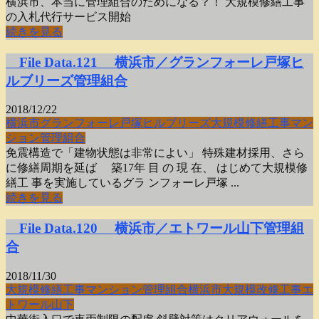
横浜市、本当に管理組合のためになる？！ 大規模修繕工事
の入札代行サービス開始
続きを見る
File Data.121 横浜市／グランフォーレ戸塚ヒ
ルブリーズ管理組合
2018/12/22
横浜市
グランフォーレ戸塚ヒルブリーズ
大規模修繕工事
マン
ション
管理組合
免震構造で「建物状態は非常によい」 特殊建材採用、さら
に修繕周期を延ば 築17年 目 の 現 在、 はじめて大規模修
繕工 事を実施しているグラ ンフォーレ戸塚 ...
続きを見る
File Data.120 横浜市／エトワール山下管理組
合
2018/11/30
大規模修繕工事
マンション
管理組合
横浜市
大規模改修工事
エ
トワール山下