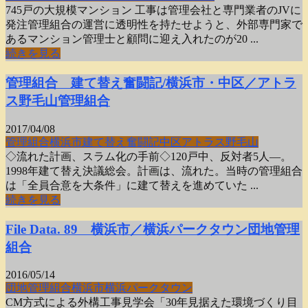
745戸の大規模マンション 工事は管理会社と専門業者のJVに
発注管理組合の運営に透明性を持たせようと、外部専門家で
あるマンション管理士と顧問に迎え入れたのが20 ...
続きを見る
管理組合 建て替え奮闘記/横浜市・中区／アトラ
ス野毛山管理組合
2017/04/08
管理組合
横浜市
建て替え奮闘記
中区
アトラス野毛山
◇流れた計画、スラム化の手前◇120戸中、反対者5人―。
1998年建て替え決議総会。計画は、流れた。当時の管理組合
は「全員合意を大条件」に建て替えを進めていた ...
続きを見る
File Data. 89 横浜市／横浜パークタウン団地管理
組合
2016/05/14
団地
管理組合
横浜市
横浜パークタウン
CM方式による外構工事見学会「30年見据えた環境づくり目