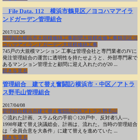
File Data. 112 横浜市鶴見区／ヨコハマアイラ
ンドガーデン管理組合
2017/12/26
管理組合
横浜市
大規模修繕工事新聞
大規模改修工事
鶴見区
ヨ
コハマアイランドガーデン
大規模修繕工事
745戸の大規模マンション 工事は管理会社と専門業者のJVに
発注管理組合の運営に透明性を持たせようと、外部専門家で
あるマンション管理士と顧問に迎え入れたのが20 ...
続きを見る
管理組合 建て替え奮闘記/横浜市・中区／アトラ
ス野毛山管理組合
2017/04/08
管理組合
横浜市
建て替え奮闘記
中区
アトラス野毛山
◇流れた計画、スラム化の手前◇120戸中、反対者5人―。
1998年建て替え決議総会。計画は、流れた。当時の管理組合
は「全員合意を大条件」に建て替えを進めていた ...
続きを見る