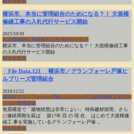
続きを見る
横浜市、本当に管理組合のためになる？！ 大規模
修繕工事の入札代行サービス開始
2025/10/30
大規模修繕工事
横浜市
入札代行サービス
横浜市、本当に管理組合のためになる？！ 大規模修繕工事
の入札代行サービス開始
続きを見る
File Data.121 横浜市／グランフォーレ戸塚ヒ
ルブリーズ管理組合
2018/12/22
横浜市
グランフォーレ戸塚ヒルブリーズ
大規模修繕工事
マン
ション
管理組合
免震構造で「建物状態は非常によい」 特殊建材採用、さら
に修繕周期を延ば 築17年 目 の 現 在、 はじめて大規模修
繕工 事を実施しているグラ ンフォーレ戸塚 ...
続きを見る