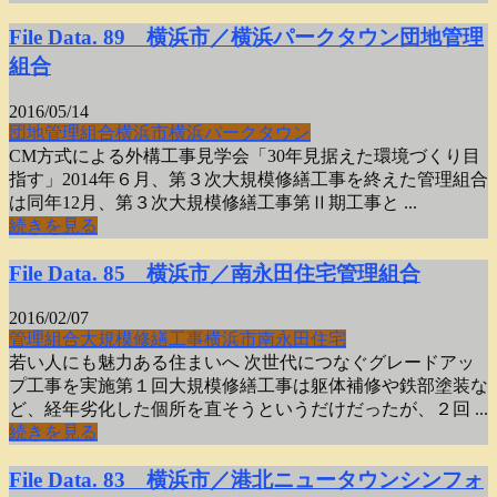
File Data. 89 横浜市／横浜パークタウン団地管理
組合
2016/05/14
団地
管理組合
横浜市
横浜パークタウン
CM方式による外構工事見学会「30年見据えた環境づくり目
指す」2014年６月、第３次大規模修繕工事を終えた管理組合
は同年12月、第３次大規模修繕工事第Ⅱ期工事と ...
続きを見る
File Data. 85 横浜市／南永田住宅管理組合
2016/02/07
管理組合
大規模
修繕工事
横浜市
南永田住宅
若い人にも魅力ある住まいへ 次世代につなぐグレードアッ
プ工事を実施第１回大規模修繕工事は躯体補修や鉄部塗装な
ど、経年劣化した個所を直そうというだけだったが、２回 ...
続きを見る
File Data. 83 横浜市／港北ニュータウンシンフォ