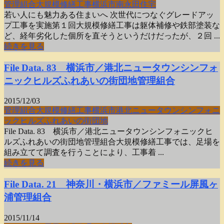
管理組合
大規模
修繕工事
横浜市
南永田住宅
若い人にも魅力ある住まいへ 次世代につなぐグレードアッ
プ工事を実施第１回大規模修繕工事は躯体補修や鉄部塗装な
ど、経年劣化した個所を直そうというだけだったが、２回 ...
続きを見る
File Data. 83 横浜市／港北ニュータウンシンフォ
ニックヒルズふれあいの街団地管理組合
2015/12/03
管理組合
大規模
修繕工事
横浜市
港北ニュータウン
シンフォニ
ックヒルズ
ふれあいの街団地
File Data. 83 横浜市／港北ニュータウンシンフォニックヒ
ルズふれあいの街団地管理組合大規模修繕工事では、足場を
組み立てて調査を行うことにより、工事着 ...
続きを見る
File Data. 21 神奈川・横浜市／ファミール屏風ヶ
浦管理組合
2015/11/14