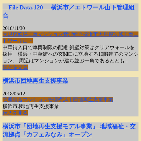
File Data.120 横浜市／エトワール山下管理組
合
2018/11/30
大規模修繕工事
マンション
管理組合
横浜市
大規模改修工事
エ
トワール山下
中華街入口で車両制限の配慮 斜壁対策はクリアウォールを
採用 横浜・中華街への玄関口に立地する10階建てのマンシ
ョン。 周辺はマンションが建ち並ぶ一角であるととも ...
続きを見る
横浜市団地再生支援事業
2018/05/12
管理組合
マンション管理
横浜市
団地再生支援事業
横浜市,団地再生支援事業
続きを見る
横浜市「団地再生支援モデル事業」 地域福祉・交
流拠点「カフェみなみ」オープン