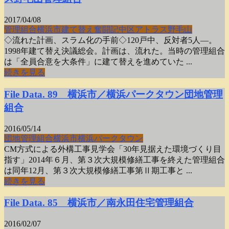
2017/04/08
管理組合
横浜市
建て替え奮闘記
中区
アトラス野毛山
◇流れた計画、スラム化の手前◇120戸中、反対者5人―。
1998年建て替え決議総会。計画は、流れた。当時の管理組合
は「全員合意を大条件」に建て替えを進めていた ...
続きを見る
File Data. 89 横浜市／横浜パークタウン団地管理
組合
2016/05/14
団地
管理組合
横浜市
横浜パークタウン
CM方式による外構工事見学会「30年見据えた環境づくり目
指す」2014年６月、第３次大規模修繕工事を終えた管理組合
は同年12月、第３次大規模修繕工事第Ⅱ期工事と ...
続きを見る
File Data. 85 横浜市／南永田住宅管理組合
2016/02/07