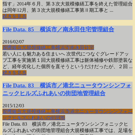
指す」2014年６月、第３次大規模修繕工事を終えた管理組合
は同年12月、第３次大規模修繕工事第Ⅱ期工事と ...
続きを見る
File Data. 85 横浜市／南永田住宅管理組合
2016/02/07
管理組合
大規模
修繕工事
横浜市
南永田住宅
若い人にも魅力ある住まいへ 次世代につなぐグレードアッ
プ工事を実施第１回大規模修繕工事は躯体補修や鉄部塗装な
ど、経年劣化した個所を直そうというだけだったが、２回 ...
続きを見る
File Data. 83 横浜市／港北ニュータウンシンフォ
ニックヒルズふれあいの街団地管理組合
2015/12/03
管理組合
大規模
修繕工事
横浜市
港北ニュータウン
シンフォニ
ックヒルズ
ふれあいの街団地
File Data. 83 横浜市／港北ニュータウンシンフォニックヒ
ルズふれあいの街団地管理組合大規模修繕工事では、足場を