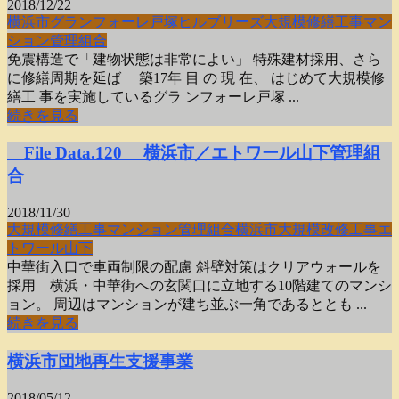
2018/12/22
横浜市
グランフォーレ戸塚ヒルブリーズ
大規模修繕工事
マン
ション
管理組合
免震構造で「建物状態は非常によい」 特殊建材採用、さら
に修繕周期を延ば 築17年 目 の 現 在、 はじめて大規模修
繕工 事を実施しているグラ ンフォーレ戸塚 ...
続きを見る
File Data.120 横浜市／エトワール山下管理組
合
2018/11/30
大規模修繕工事
マンション
管理組合
横浜市
大規模改修工事
エ
トワール山下
中華街入口で車両制限の配慮 斜壁対策はクリアウォールを
採用 横浜・中華街への玄関口に立地する10階建てのマンシ
ョン。 周辺はマンションが建ち並ぶ一角であるととも ...
続きを見る
横浜市団地再生支援事業
2018/05/12