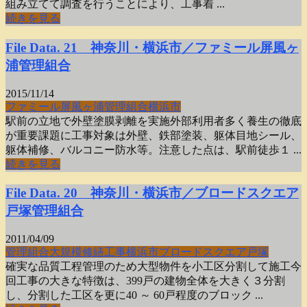
組み立てて調査を行うことにより、工事着 ...
続きを見る
File Data. 21 神奈川・横浜市／ファミール屏風ヶ
浦管理組合
2015/11/14
ファミール屏風ヶ浦
管理組合
横浜市
駅前の立地で外壁塗膜剥離を実施外部利用者多く養生の徹底
が重要課題に工事対象は外壁、鉄部塗装、躯体目地シール、
躯体補修、バルコニー防水等。注意した点は、駅前徒歩１ ...
続きを見る
File Data. 20 神奈川・横浜市／ブロードスクエア
戸塚管理組合
2011/04/09
管理組合
大規模
修繕工事
横浜市
ブロードスクエア戸塚
確実な品質工程管理のため大型物件を小工区分割して施工今
回工事の大きな特徴は、399戸の建物全体を大きく３分割
し、分割した工区を更に40 ～ 60戸程度のブロック ...